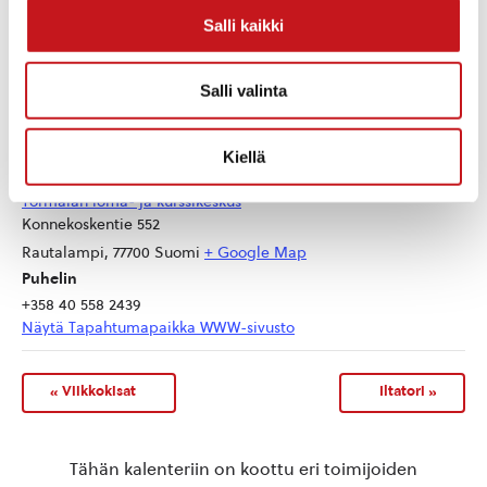
Salli kaikki
Salli valinta
Kiellä
TAPAHTUMAPAIKKA
Törmälän loma- ja kurssikeskus
Konnekoskentie 552
Rautalampi
,
77700
Suomi
+ Google Map
Puhelin
‭+358 40 558 2439‬
Näytä Tapahtumapaikka WWW-sivusto
«
Viikkokisat
Iltatori
»
Tähän kalenteriin on koottu eri toimijoiden