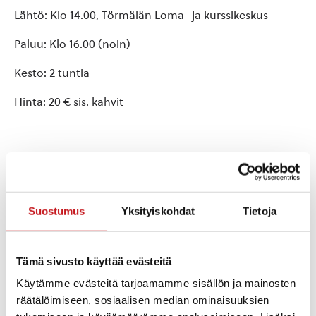
Lähtö: Klo 14.00, Törmälän Loma- ja kurssikeskus
Paluu: Klo 16.00 (noin)
Kesto: 2 tuntia
Hinta: 20 € sis. kahvit
Lisää kalenteriin
Suostumus
Yksityiskohdat
Tietoja
TIEDOT
JÄRJESTÄJÄ
Törmälän Loma- ja
Päivämäärä:
Kurssikeskus
Tämä sivusto käyttää evästeitä
to 28.7.2022
Puhelin
Aika:
Käytämme evästeitä tarjoamamme sisällön ja mainosten
+358 40 558 2439
14:00 - 16:00
räätälöimiseen, sosiaalisen median ominaisuuksien
Sähköposti