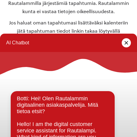
Rautalammilla järjestämiä tapahtumia. Rautalammin
kunta ei vastaa tietojen oikeellisuudesta.
Jos haluat oman tapahtumasi lisättäväksi kalenteriin
jätä tapahtuman tiedot linkin takaa löytyvällä
lomakkeella
.
Rautalammin kunta
Yhteystiedot
Kuntainfo
Strategiat, ohjelmat, ohjeet, suunnitelmat, säännöt ja
sopimukset
Asiakirjajulkisuuskuvaus
Evästeet
Saavutettavuusseloste