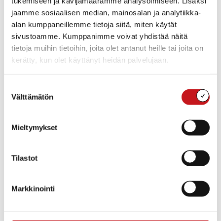
tukemiseen ja kävijämäärämme analysoimiseen. Lisäksi
info@tormala.fi
Sarjat:
Siirry Järjestäjän
jaamme sosiaalisen median, mainosalan ja analytiikka-
Kirkkoveneellä Hankavettä
verkkosivuille
ihaillen -souturetki
alan kumppaneillemme tietoja siitä, miten käytät
Hinta:
sivustoamme. Kumppanimme voivat yhdistää näitä
20$
tietoja muihin tietoihin, joita olet antanut heille tai joita on
Tapahtumaluokat:
kerätty, kun olet käyttänyt heidän palvelujaan.
Lasten, nuorten ja
perheiden tapahtumat
,
Muut tapahtumat
,
Retkeily
Suostumuksen
Välttämätön
Kotisivu:
valinta
https://visitrautalampi.fi/fi_
FI/tapahtumat-
kesa/tormala/kirkkoveneell
Mieltymykset
a-hankavetta-ihaillen-
souturetki
Tilastot
Markkinointi