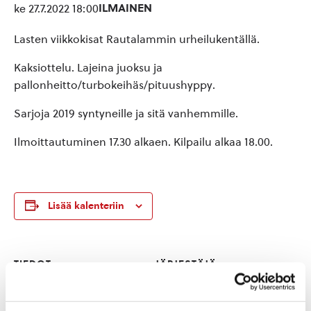
ILMAINEN
ke 27.7.2022 18:00
Lasten viikkokisat Rautalammin urheilukentällä.
Kaksiottelu. Lajeina juoksu ja
pallonheitto/turbokeihäs/pituushyppy.
Sarjoja 2019 syntyneille ja sitä vanhemmille.
Ilmoittautuminen 17.30 alkaen. Kilpailu alkaa 18.00.
Lisää kalenteriin
TIEDOT
JÄRJESTÄJÄ
Rautalammin Urheilijat
Päivämäärä:
Puhelin
ke 27.7.2022
040-8284831