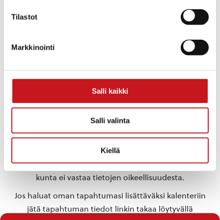
Tilastot
TAPAHTUMAPAIKKA
Markkinointi
Rautalammin urheilukenttä
Turkkilanvuorentie
Rautalampi
,
77700
Suomi
+ Google Map
Salli kaikki
«
Kennelkerhon
Kirkkoveneellä Hankavettä
näyttelytreenit
ihaillen -souturetki
»
Salli valinta
Kiellä
Tähän kalenteriin on koottu eri toimijoiden
Rautalammilla järjestämiä tapahtumia. Rautalammin
kunta ei vastaa tietojen oikeellisuudesta.
Jos haluat oman tapahtumasi lisättäväksi kalenteriin
jätä tapahtuman tiedot linkin takaa löytyvällä