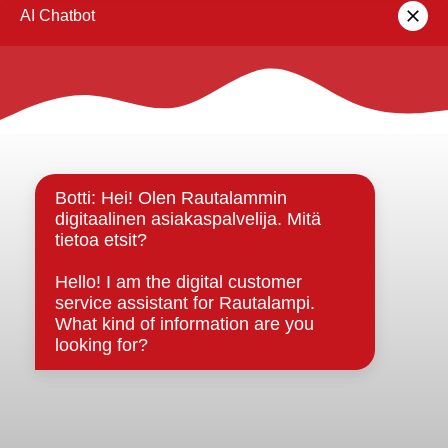
lomakkeella
.
Rautalammin kunta
Yhteystiedot
Kuntainfo
Strategiat, ohjelmat, ohjeet, suunnitelmat, säännöt ja
sopimukset
Asiakirjajulkisuuskuvaus
Evästeet
Saavutettavuusseloste
Tietosuoja
Tietosuojaselosteet
Tietopyyntö
Päätöksenteko ja lähidemokratia