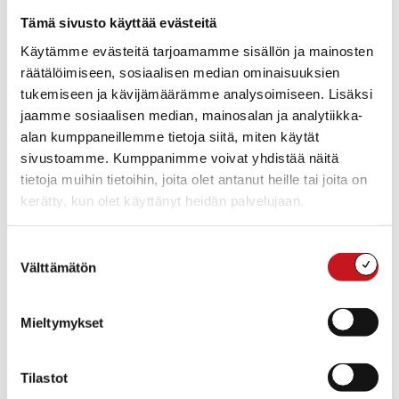
Tämä sivusto käyttää evästeitä
Tapahtuman järjestää Kerkonkosken Ketterä.
Käytämme evästeitä tarjoamamme sisällön ja mainosten
Lipunmyynti netissä alkaa perjantaina 21.3. klo 10.00
räätälöimiseen, sosiaalisen median ominaisuuksien
tukemiseen ja kävijämäärämme analysoimiseen. Lisäksi
Liput:
jaamme sosiaalisen median, mainosalan ja analytiikka-
Ennakkolippu 25€
alan kumppaneillemme tietoja siitä, miten käytät
Ovelta 30€
sivustoamme. Kumppanimme voivat yhdistää näitä
tietoja muihin tietoihin, joita olet antanut heille tai joita on
Lipunmyynti: kerkonkoskenkettera.johku.com
kerätty, kun olet käyttänyt heidän palvelujaan.
Huom! Huomioithan, että samalla tilauksella ostetut
liput ovat yhden QR-koodin takana. Suosittelemme
Suostumuksen
ostamaan liput erikseen, jos ette tule paikalle yhtä
Välttämätön
valinta
aikaa.
Mieltymykset
Lisää kalenteriin
Tilastot