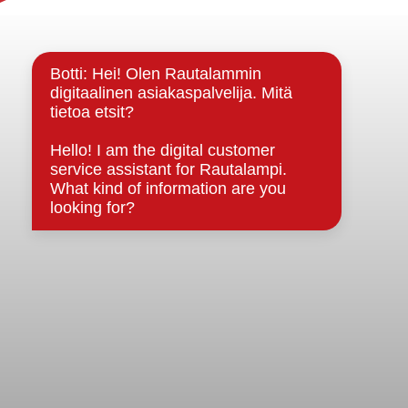
Yhteystiedot
Kuntainfo
Strategiat, ohjelmat, ohjeet, suunnitelmat, säännöt ja
sopimukset
Asiakirjajulkisuuskuvaus
Evästeet
Saavutettavuusseloste
Tietosuoja
Tietosuojaselosteet
Tietopyyntö
Päätöksenteko ja lähidemokratia
Päätökset, esityslistat & pöytäkirjat
Hallinto
Kunnanhallitus
Kunnanvaltuusto