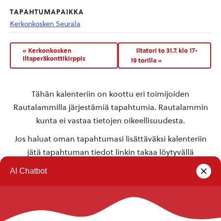
TAPAHTUMAPAIKKA
Kerkonkosken Seurala
«
Kerkonkosken
Iltatori to 31.7. klo 17-
iltaperäkonttikirppis
19 torilla
»
Tähän kalenteriin on koottu eri toimijoiden
Rautalammilla järjestämiä tapahtumia. Rautalammin
kunta ei vastaa tietojen oikeellisuudesta.
Jos haluat oman tapahtumasi lisättäväksi kalenteriin
jätä tapahtuman tiedot linkin takaa löytyvällä
lomakkeella
.
Rautalammin kunta