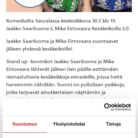
Komediailta Seuralassa keskiviikkona 30.7. klo 19.
Jaakko Saariluoma & Mika Eirtovaara Kesäkeikoilla 2.0
Jaakko Saariluoma ja Mika Eirtovaara suuntaavat
jälleen yhdessä kesäkeikoille!
Stand up -koomikot Jaakko Saariluoma ja Mika
Eirtovaara lähtevät jälleen tien päälle esittämään
riemastuttavia kesäkeikkoja estradeille, joissa heitä
harvemmin nähdään. Suomi on pullollaan paikkoja,
jotka tarjoavat ainutkertaisen näyttämön ja
ympäristön esitykselle, joka on täynnä oivaltavaa
huumoria ja sydäntälämmittäviä tarinoita.
Tapahtumassa Kerkonkosken Ketterän kahvio.
Suostumus
Yksityiskohdat
Tietoja
Tapahtuman kesto n. 1,5h sisältäen väliajan.
Tapahtuma on K18