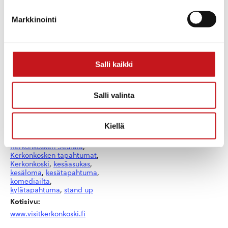
Markkinointi
TIEDOT
JÄRJESTÄJÄ
Kerkonkosken Ketterä
Päivämäärä:
ke 30.7.2025
Aika:
Salli kaikki
19:00 - 20:30
Hinta:
Salli valinta
25 €
Tapahtumaluokka:
Muut tapahtumat
Kiellä
Tapahtuma tagia:
Kerkonkosken Seurala
,
Kerkonkosken tapahtumat
,
Kerkonkoski
,
kesäasukas
,
kesäloma
,
kesätapahtuma
,
komediailta
,
kylätapahtuma
,
stand up
Kotisivu:
www.visitkerkonkoski.fi