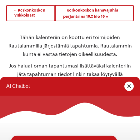
«
Kerkonkosken
Kerkonkosken kanavajuhla
viikkokisat
perjantaina 19.7. klo 19
»
Tähän kalenteriin on koottu eri toimijoiden
Rautalammilla järjestämiä tapahtumia. Rautalammin
kunta ei vastaa tietojen oikeellisuudesta.
Jos haluat oman tapahtumasi lisättäväksi kalenteriin
jätä tapahtuman tiedot linkin takaa löytyvällä
lomakkeella
.
Rautalammin kunta
Yhteystiedot
Kuntainfo