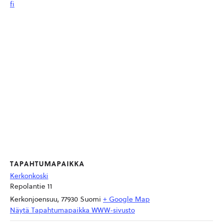
fi
TAPAHTUMAPAIKKA
Kerkonkoski
Repolantie 11
Kerkonjoensuu
,
77930
Suomi
+ Google Map
Näytä Tapahtumapaikka WWW-sivusto