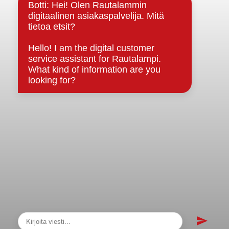
Strategiat, ohjelmat, ohjeet, suunnitelmat, säännöt ja
sopimukset
Asiakirjajulkisuuskuvaus
Evästeet
Saavutettavuusseloste
Tietosuoja
Tietosuojaselosteet
Tietopyyntö
Päätöksenteko ja lähidemokratia
Päätökset, esityslistat & pöytäkirjat
Hallinto
Kunnanhallitus
Kunnanvaltuusto
Lautakunnat