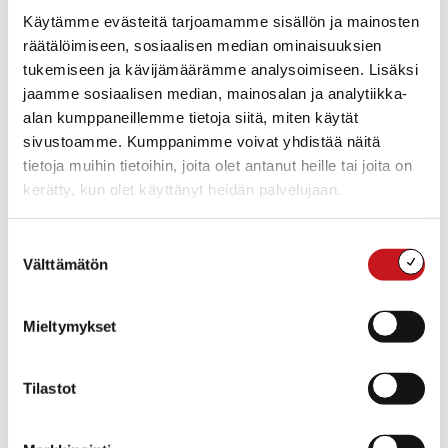
Käytämme evästeitä tarjoamamme sisällön ja mainosten
Klo 10-13 Hinaaja Myllykoski I avoinna
räätälöimiseen, sosiaalisen median ominaisuuksien
Klo 12-16 Ruusun Galleria avoinna
tukemiseen ja kävijämäärämme analysoimiseen. Lisäksi
Klo 11 Hartaushetki. Puhujana Raimo Jalkanen. Musiikki
jaamme sosiaalisen median, mainosalan ja analytiikka-
Konneveden reserviläiskuoro. Kanavalla, Meijerintie
alan kumppaneillemme tietoja siitä, miten käytät
Klo 11.15 Muistomerkin paljastus kanavalla. Puhujana
sivustoamme. Kumppanimme voivat yhdistää näitä
mm. Rautalammin kunnan hallituksen pj. Matti
tietoja muihin tietoihin, joita olet antanut heille tai joita on
Kärkkäinen. Musiikki Konneveden reserviläiskuoro
kerätty, kun olet käyttänyt heidän palvelujaan.
Klo 12 Juhlakahvit Seuralan pihassa. Kahvit 200
ensimmäiselle.
Suostumuksen
Klo 13 Juhlaseminaari Seuralassa. Puhujina Lasse
Välttämätön
valinta
Vihonen, Jorma Laiho, Kauko Röntynen, Seppo
Puttonen sekä Jouni Ortju
Mieltymykset
Pidätämme oikeudet muutoksiin. Tarkemmat tiedot
lähempänä tapahtumaa.
Tilastot
Järjestäjänä: mm. Kerkonkosken Ketterä, Rautalammin
kunta ja järjestelytoimikunta.