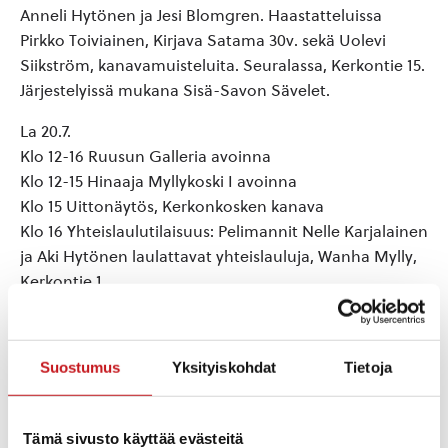
Anneli Hytönen ja Jesi Blomgren. Haastatteluissa
Pirkko Toiviainen, Kirjava Satama 30v. sekä Uolevi
Siikström, kanavamuisteluita. Seuralassa, Kerkontie 15.
Järjestelyissä mukana Sisä-Savon Sävelet.
La 20.7.
Klo 12-16 Ruusun Galleria avoinna
Klo 12-15 Hinaaja Myllykoski I avoinna
Klo 15 Uittonäytös, Kerkonkosken kanava
Klo 16 Yhteislaulutilaisuus: Pelimannit Nelle Karjalainen
ja Aki Hytönen laulattavat yhteislauluja, Wanha Mylly,
Kerkontie 1.
Klo 17 Rantakala, Seurala. 5€.
Klo 18-19.30 Iltaristeily Kiesimällä M/S Linnea. Lähtö
Kerkonkosken kanavalta. 15€.
Suostumus
Yksityiskohdat
Tietoja
Klo 19-22 Tanssit ja kahvio Seuralassa. Esiintymässä
Sepeteus. Liput 5€. Järjestäjä Kerkonkosken Ketterä
Tämä sivusto käyttää evästeitä
Su 21.7.