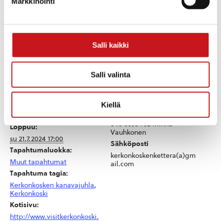
Markkinointi
Lämpimästi tervetuloa!
Salli kaikki
Lisää kalenteriin
Salli valinta
TIEDOT
JÄRJESTÄJÄ
Kerkonkosken Ketterä ry.
Alkaa:
Kiellä
Puhelin
pe 19.7.2024 13:00
040 5698 792 Minna
Loppuu:
Vauhkonen
su 21.7.2024 17:00
Sähköposti
Tapahtumaluokka:
kerkonkoskenkettera(a)gm
Muut tapahtumat
ail.com
Tapahtuma tagia:
Kerkonkosken kanavajuhla
,
Kerkonkoski
Kotisivu:
http://www.visitkerkonkoski.