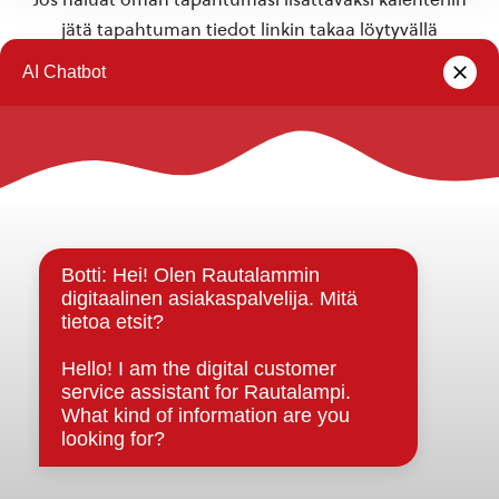
jätä tapahtuman tiedot linkin takaa löytyvällä
lomakkeella
.
Rautalammin kunta
Yhteystiedot
Kuntainfo
Strategiat, ohjelmat, ohjeet, suunnitelmat, säännöt ja
sopimukset
Asiakirjajulkisuuskuvaus
Evästeet
Saavutettavuusseloste
Tietosuoja
Tietosuojaselosteet
Tietopyyntö