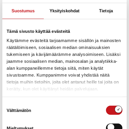
heinäkuussa torstaisin.
Suostumus
Yksityiskohdat
Tietoja
Lajeina pituushyppy, juoksu ja pallonheitto.
Ilmoittautuminen n. klo 17.20 Seuralan kentällä.
Tämä sivusto käyttää evästeitä
Käytämme evästeitä tarjoamamme sisällön ja mainosten
räätälöimiseen, sosiaalisen median ominaisuuksien
Lisää kalenteriin
tukemiseen ja kävijämäärämme analysoimiseen. Lisäksi
jaamme sosiaalisen median, mainosalan ja analytiikka-
alan kumppaneillemme tietoja siitä, miten käytät
TIEDOT
JÄRJESTÄJÄ
sivustoamme. Kumppanimme voivat yhdistää näitä
Kerkonkosken Ketterä
Päivämäärä:
tietoja muihin tietoihin, joita olet antanut heille tai joita on
to 18.7.2024
kerätty, kun olet käyttänyt heidän palvelujaan.
Aika:
17:30 - 19:00
Suostumuksen
Hinta:
Välttämätön
valinta
Ilmainen
Tapahtumaluokka:
Lasten, nuorten ja
Mieltymykset