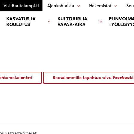
VisitRautalampi.fi
Ajankohtaista
Hakemistot
Seu
KASVATUS JA
KULTTUURI JA
ELINVOIMA
KOULUTUS
VAPAA-AIKA
TYÖLLISYY
ahtumakalenteri
Rautalammilla tapahtuu-sivu Facebooki
piirustustyöpajat