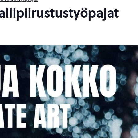
llipiirustustyöpajat