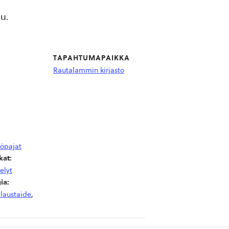
lu.
TAPAHTUMAPAIKKA
Rautalammin kirjasto
yöpajat
at:
elyt
ia:
laustaide
,