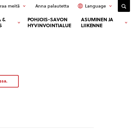
raa meitä
Anna palautetta
Language
 &
POHJOIS-SAVON
ASUMINEN JA
S
HYVINVOINTIALUE
LIIKENNE
ssa.