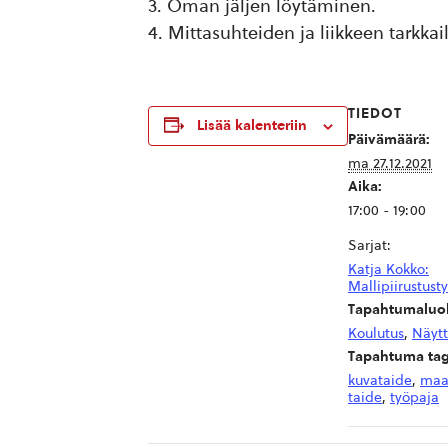
Oman jäljen löytäminen.
Mittasuhteiden ja liikkeen tarkkai
TIEDOT
Lisää kalenteriin
Päivämäärä:
ma 27.12.2021
Aika:
17:00 - 19:00
Sarjat:
Katja Kokko:
Mallipiirustust
Tapahtumaluok
Koulutus
,
Näytt
Tapahtuma tag
kuvataide
,
maa
taide
,
työpaja