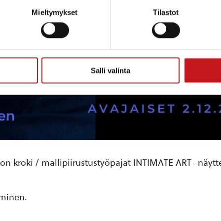
Mieltymykset
Tilastot
Salli valinta
kon kroki / mallipiirustustyöpajat INTIMATE ART -näytte
uminen.