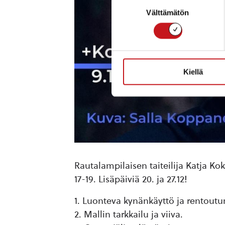
Suostumuksen
Välttämätön
valinta
Kiellä
Rautalampilaisen taiteilija Katja Ko
17-19. Lisäpäiviä 20. ja 27.12!
Luonteva kynänkäyttö ja rentout
Mallin tarkkailu ja viiva.