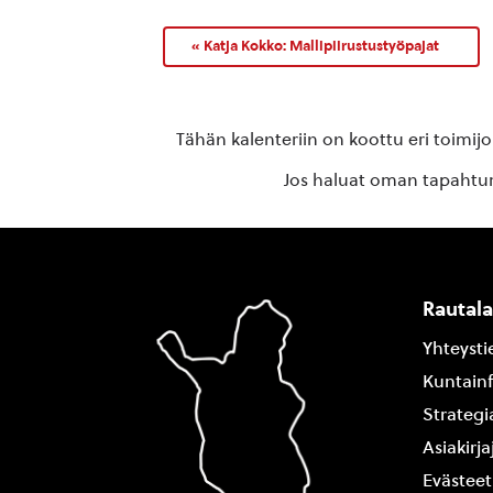
«
Katja Kokko: Mallipiirustustyöpajat
Tähän kalenteriin on koottu eri toimij
Jos haluat oman tapahtuma
Rautal
Yhteysti
Kuntain
Strategi
Asiakirj
Evästeet