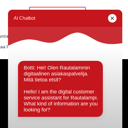
Digitukea kirjastolla
»
ta ei vastaa tietojen oikeellisuudesta.
kaa löytyvällä
lomakkeella
.
Päätöksenteko ja lähidemokratia
Päätökset, esityslistat & pöytäkirjat
Hallinto
Kunnanhallitus
Kunnanvaltuusto
Lautakunnat