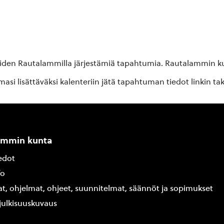
oiden Rautalammilla järjestämiä tapahtumia. Rautalammin kun
si lisättäväksi kalenteriin jätä tapahtuman tiedot linkin ta
ammin kunta
edot
fo
at, ohjelmat, ohjeet, suunnitelmat, säännöt ja sopimukset
ajulkisuuskuvaus