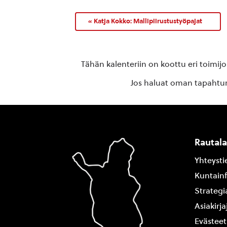
«
Katja Kokko: Mallipiirustustyöpajat
Tähän kalenteriin on koottu eri toimij
Jos haluat oman tapahtuma
Rautal
Yhteysti
Kuntain
Strategi
Asiakirj
Evästeet