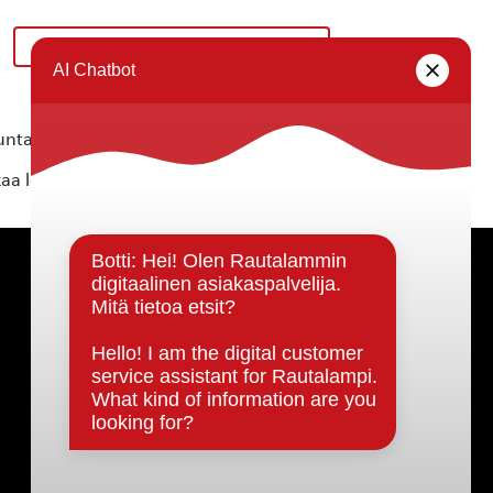
Katja Kokko: Mallipiirustustyöpajat
»
ta ei vastaa tietojen oikeellisuudesta.
kaa löytyvällä
lomakkeella
.
Päätöksenteko ja lähidemokratia
Päätökset, esityslistat & pöytäkirjat
Hallinto
Kunnanhallitus
Kunnanvaltuusto
Lautakunnat