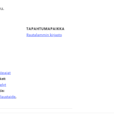
lu.
TAPAHTUMAPAIKKA
Rautalammin kirjasto
yöpajat
at:
elyt
ia:
laustaide
,