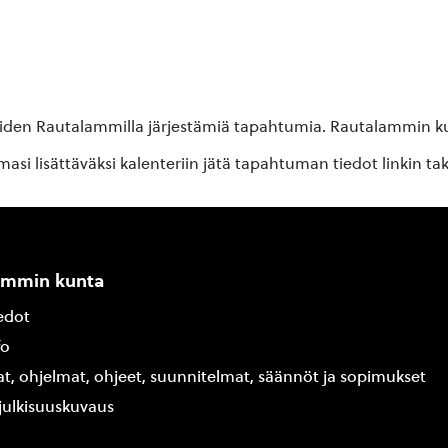
oiden Rautalammilla järjestämiä tapahtumia. Rautalammin kun
si lisättäväksi kalenteriin jätä tapahtuman tiedot linkin ta
ammin kunta
edot
fo
at, ohjelmat, ohjeet, suunnitelmat, säännöt ja sopimukset
ajulkisuuskuvaus