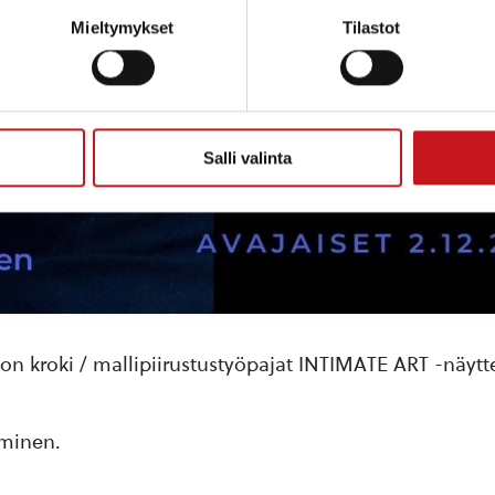
Mieltymykset
Tilastot
Salli valinta
kon kroki / mallipiirustustyöpajat INTIMATE ART -näytte
uminen.