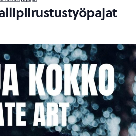
llipiirustustyöpajat