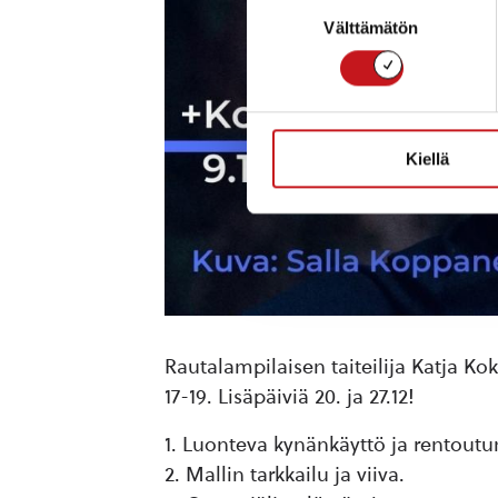
Suostumuksen
Välttämätön
valinta
Kiellä
Rautalampilaisen taiteilija Katja Ko
17-19. Lisäpäiviä 20. ja 27.12!
Luonteva kynänkäyttö ja rentout
Mallin tarkkailu ja viiva.