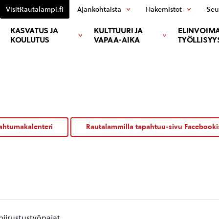
VisitRautalampi.fi
Ajankohtaista
Hakemistot
Seu
KASVATUS JA
KULTTUURI JA
ELINVOIMA
KOULUTUS
VAPAA-AIKA
TYÖLLISYY
ahtumakalenteri
Rautalammilla tapahtuu-sivu Facebooki
piirustustyöpajat