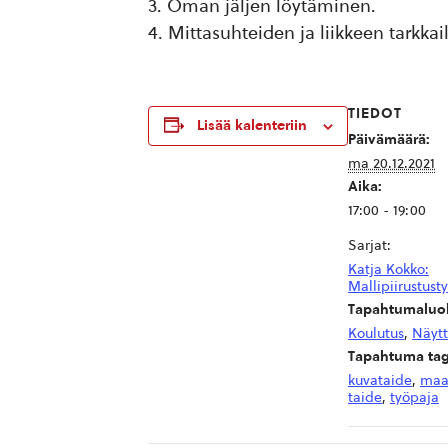
Oman jäljen löytäminen.
Mittasuhteiden ja liikkeen tarkkai
TIEDOT
Lisää kalenteriin
Päivämäärä:
ma 20.12.2021
Aika:
17:00 - 19:00
Sarjat:
Katja Kokko:
Mallipiirustust
Tapahtumaluok
Koulutus
,
Näytt
Tapahtuma tag
kuvataide
,
maa
taide
,
työpaja