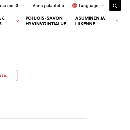
raa meitä
Anna palautetta
Language
 &
POHJOIS-SAVON
ASUMINEN JA
S
HYVINVOINTIALUE
LIIKENNE
ssa.