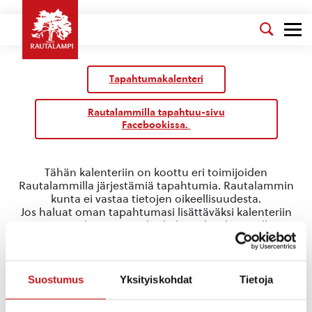
Tapahtumakalenteri
Rautalammilla tapahtuu-sivu
Facebookissa.
Tähän kalenteriin on koottu eri toimijoiden
Rautalammilla järjestämiä tapahtumia. Rautalammin
kunta ei vastaa tietojen oikeellisuudesta.
Jos haluat oman tapahtumasi lisättäväksi kalenteriin
jätä tapahtuman tiedot linkin takaa löytyvällä
lomakkeella
.
kuvataide
Suostumus
Yksityiskohdat
Tietoja
Tapahtumat
kuvataide