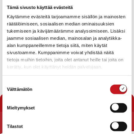
Tapahtumat
Tämä sivusto käyttää evästeitä
Ei tuloksia.
Käytämme evästeitä tarjoamamme sisällön ja mainosten
Notice
räätälöimiseen, sosiaalisen median ominaisuuksien
Tapahtuma
Ta
Tuleva
tukemiseen ja kävijämäärämme analysoimiseen. Lisäksi
Etsi
Lista
Etsi
Show
jaamme sosiaalisen median, mainosalan ja analytiikka-
Vie
Valitse
Filters
päivä.
alan kumppaneillemme tietoja siitä, miten käytät
aja
Nav
Tänään
Seuraavat
sivustoamme. Kumppanimme voivat yhdistää näitä
Tapahtumat
Edelliset
Näkymät
Tapahtu
tietoja muihin tietoihin, joita olet antanut heille tai joita on
navigointi
kerätty, kun olet käyttänyt heidän palvelujaan.
Tilaa kalenteriin
Suostumuksen
Välttämätön
valinta
Mieltymykset
Tilastot
Rautalammin kunta