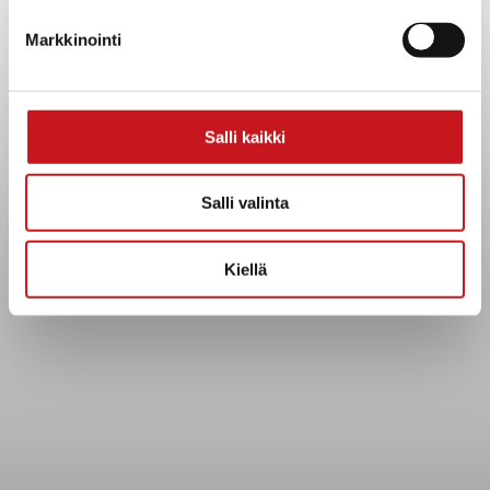
Yhteystiedot
Markkinointi
Kuntainfo
Strategiat, ohjelmat, ohjeet, suunnitelmat, säännöt ja
sopimukset
Asiakirjajulkisuuskuvaus
Salli kaikki
Evästeet
Saavutettavuusseloste
Salli valinta
Tietosuoja
Kiellä
Tietosuojaselosteet
Tietopyyntö
Päätöksenteko ja lähidemokratia
Päätökset, esityslistat & pöytäkirjat
Hallinto
Kunnanhallitus
Kunnanvaltuusto