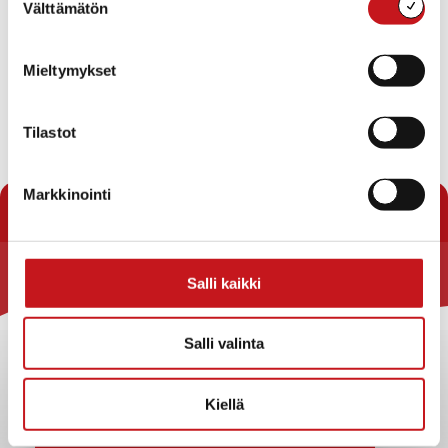
Välttämätön
valinta
heinä
Tämä kuukausi
syys
Mieltymykset
Tilaa kalenteriin
Tilastot
Markkinointi
Salli kaikki
Rautalammin kunta
Yhteystiedot
Salli valinta
Kuntainfo
Strategiat, ohjelmat, ohjeet, suunnitelmat, säännöt ja
Kiellä
sopimukset
Asiakirjajulkisuuskuvaus