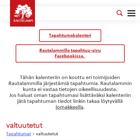
Kalenteri
/
Tapahtumakalenteri
Tapahtumat
Rautalammilla tapahtuu-sivu
Facebookissa.
Tähän kalenteriin on koottu eri toimijoiden
Rautalammilla järjestämiä tapahtumia. Rautalammin
kunta ei vastaa tietojen oikeellisuudesta.
Jos haluat oman tapahtumasi lisättäväksi kalenteriin
jätä tapahtuman tiedot linkin takaa löytyvällä
lomakkeella
.
valtuutetut
Tapahtumat
valtuutetut