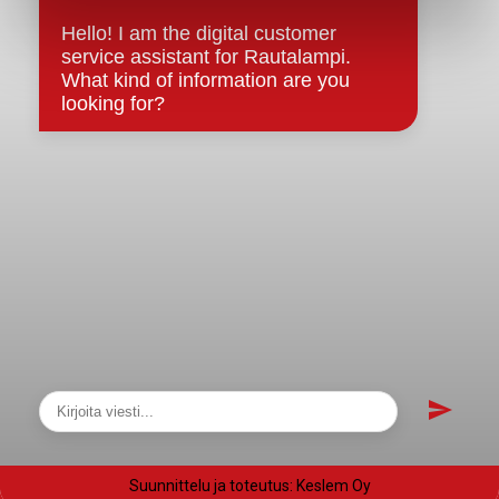
Evästeet
Saavutettavuusseloste
Tietosuoja
Tietosuojaselosteet
Tietopyyntö
Päätöksenteko ja lähidemokratia
Päätökset, esityslistat & pöytäkirjat
Hallinto
Kunnanhallitus
Kunnanvaltuusto
Lautakunnat
Näytä sivukartta