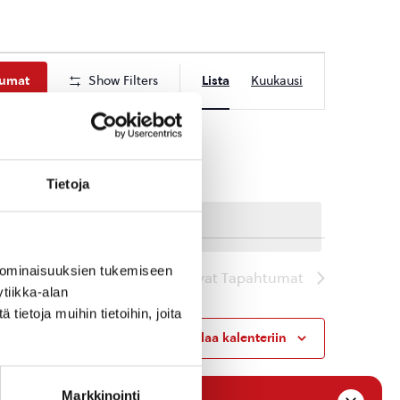
Tapahtuma
tumat
Show Filters
Lista
Kuukausi
Views
Navigation
Tietoja
 ominaisuuksien tukemiseen
Seuraavat
Tapahtumat
tiikka-alan
ietoja muihin tietoihin, joita
Tilaa kalenteriin
Markkinointi