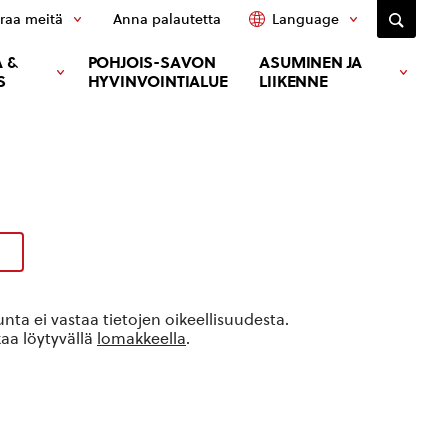
raa meitä
Anna palautetta
Language
 &
POHJOIS-SAVON
ASUMINEN JA
S
HYVINVOINTIALUE
LIIKENNE
ta ei vastaa tietojen oikeellisuudesta.
kaa löytyvällä
lomakkeella
.