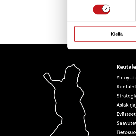
Kiellä
Rautal
Yhteysti
Kuntain
Strategi
Asiakirj
Evästeet
Saavutet
Tietosuo