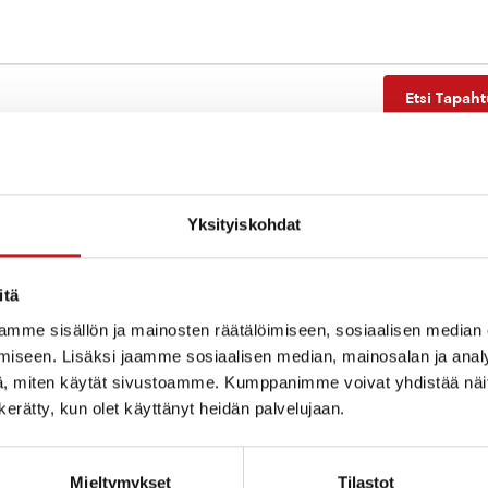
Etsi Tapah
Yksityiskohdat
Ei tuloksia.
Notice
itä
mme sisällön ja mainosten räätälöimiseen, sosiaalisen median
iseen. Lisäksi jaamme sosiaalisen median, mainosalan ja analy
, miten käytät sivustoamme. Kumppanimme voivat yhdistää näitä t
n kerätty, kun olet käyttänyt heidän palvelujaan.
Mieltymykset
Tilastot