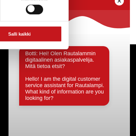
Salli kaikki
Päätöksenteko ja lähidemokratia
Päätökset, esityslistat & pöytäkirjat
Hallinto
Kunnanhallitus
Kunnanvaltuusto
Lautakunnat