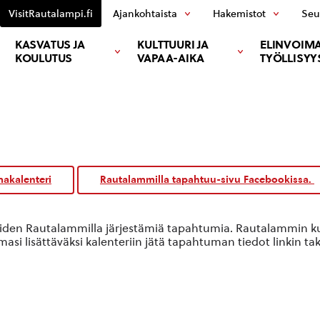
VisitRautalampi.fi
Ajankohtaista
Hakemistot
Seu
KASVATUS JA
KULTTUURI JA
ELINVOIMA
KOULUTUS
VAPAA-AIKA
TYÖLLISYY
akalenteri
Rautalammilla tapahtuu-sivu Facebookissa.
oiden Rautalammilla järjestämiä tapahtumia. Rautalammin kun
si lisättäväksi kalenteriin jätä tapahtuman tiedot linkin ta