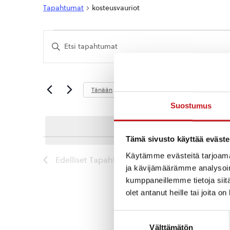
Tapahtumat
kosteusvauriot
Tapahtumat
Tapahtumat
Syötä
Etsi
hakusana.
Etsi
aja
Tapahtumat
hakusanalla.
Näkymät
Tuleva
Tänään
navigointi
Valitse
Suostumus
päivä.
Tämä sivusto käyttää eväste
Käytämme evästeitä tarjoama
Edelliset
Tapahtumat
ja kävijämäärämme analysoim
kumppaneillemme tietoja siitä
olet antanut heille tai joita o
Suostumuksen
Välttämätön
valinta