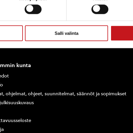
Salli valinta
ammin kunta
edot
fo
at, ohjelmat, ohjeet, suunnitelmat, säännöt ja sopimukset
ajulkisuuskuvaus
tavuusseloste
ja