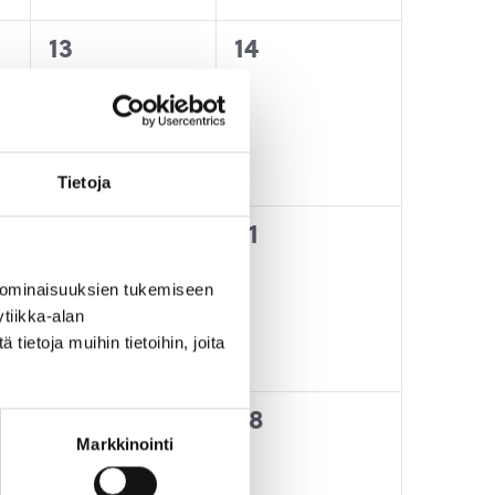
0
0
13
14
t,
tapahtumat,
tapahtumat,
Tietoja
0
0
20
21
t,
tapahtumat,
tapahtumat,
 ominaisuuksien tukemiseen
tiikka-alan
ietoja muihin tietoihin, joita
0
0
27
28
Markkinointi
t,
tapahtumat,
tapahtumat,