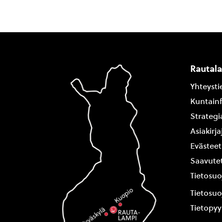
Rautal
Yhteysti
Kuntain
Strategi
Asiakirj
Evästeet
Saavutet
Tietosuo
Tietosuo
Tietopy