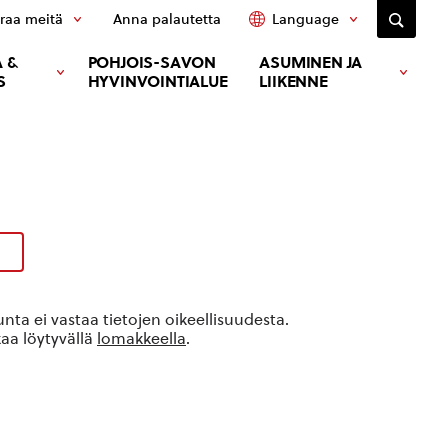
raa meitä
Anna palautetta
Language
 &
POHJOIS-SAVON
ASUMINEN JA
S
HYVINVOINTIALUE
LIIKENNE
ta ei vastaa tietojen oikeellisuudesta.
kaa löytyvällä
lomakkeella
.