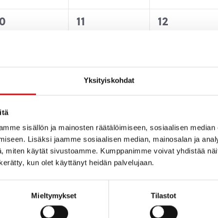
0
0
0
0
11
12
tapahtumat,
tapahtumat,
tapahtuma
Yksityiskohdat
0
0
0
7
18
19
itä
tapahtumat,
tapahtumat,
tapahtuma
mme sisällön ja mainosten räätälöimiseen, sosiaalisen median
iseen. Lisäksi jaamme sosiaalisen median, mainosalan ja analy
, miten käytät sivustoamme. Kumppanimme voivat yhdistää näitä t
n kerätty, kun olet käyttänyt heidän palvelujaan.
0
0
0
24
25
26
Mieltymykset
Tilastot
tapahtumat,
tapahtumat,
tapahtuma