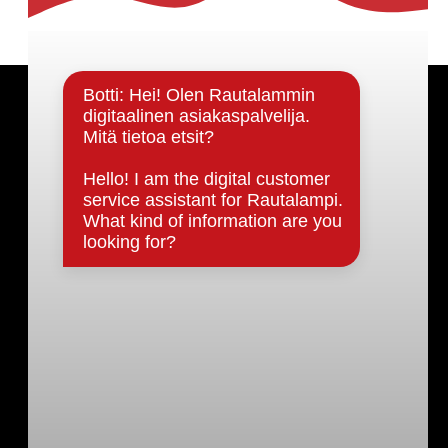
Päätöksenteko ja lähidemokratia
Päätökset, esityslistat & pöytäkirjat
Hallinto
Kunnanhallitus
Kunnanvaltuusto
Lautakunnat