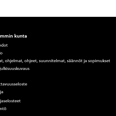
ammin kunta
edot
fo
at, ohjelmat, ohjeet, suunnitelmat, säännöt ja sopimukset
ajulkisuuskuvaus
tavuusseloste
ja
jaselosteet
yntö