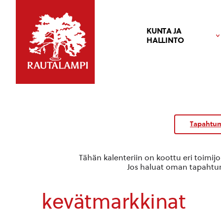
KUNTA JA
HALLINTO
Kalenteri
/
Tapahtum
Tapahtumat
Tähän kalenteriin on koottu eri toimij
Jos haluat oman tapahtuma
kevätmarkkinat