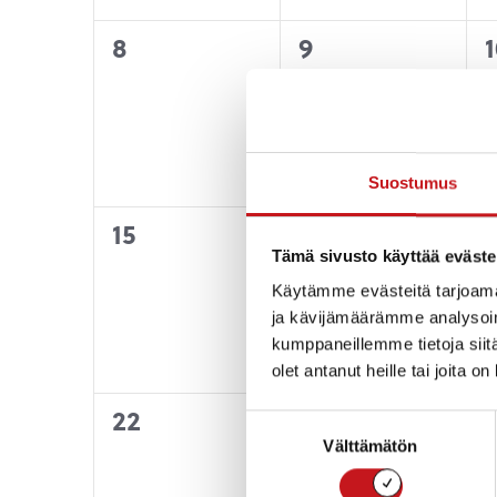
0
0
8
9
1
tapahtumat,
tapahtumat,
Suostumus
0
0
15
16
1
Tämä sivusto käyttää eväste
tapahtumat,
tapahtumat,
Käytämme evästeitä tarjoama
ja kävijämäärämme analysoim
kumppaneillemme tietoja siitä
olet antanut heille tai joita o
0
0
22
23
Suostumuksen
Välttämätön
valinta
tapahtumat,
tapahtumat,