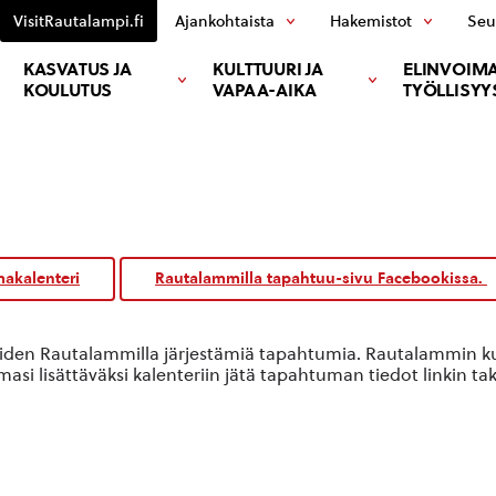
VisitRautalampi.fi
Ajankohtaista
Hakemistot
Seu
KASVATUS JA
KULTTUURI JA
ELINVOIMA
KOULUTUS
VAPAA-AIKA
TYÖLLISYY
akalenteri
Rautalammilla tapahtuu-sivu Facebookissa.
oiden Rautalammilla järjestämiä tapahtumia. Rautalammin kun
si lisättäväksi kalenteriin jätä tapahtuman tiedot linkin ta