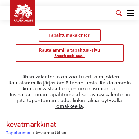
Kalenteri
/
Tapahtumakalenteri
Tapahtumat
Rautalammilla tapahtuu-sivu
Facebookissa.
Tähän kalenteriin on koottu eri toimijoiden
Rautalammilla järjestämiä tapahtumia. Rautalammin
kunta ei vastaa tietojen oikeellisuudesta.
Jos haluat oman tapahtumasi lisättäväksi kalenteriin
jätä tapahtuman tiedot linkin takaa löytyvällä
lomakkeella
.
kevätmarkkinat
Tapahtumat
kevätmarkkinat