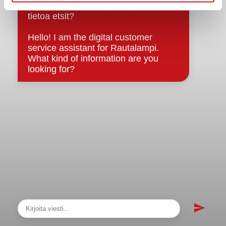
sopimukset
Asiakirjajulkisuuskuvaus
Evästeet
Saavutettavuusseloste
Tietosuoja
Tietosuojaselosteet
Tietopyyntö
Päätöksenteko ja lähidemokratia
Päätökset, esityslistat & pöytäkirjat
Hallinto
Kunnanhallitus
Kunnanvaltuusto
Lautakunnat