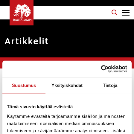
Artikkelit
Olet tässä:
Etusivu
>
vesitaksa
Suodata
Suostumus
Yksityiskohdat
Tietoja
Vesihuoltolaitoksen käyttömaksu- ja
Tämä sivusto käyttää evästeitä
perusmaksutaksan muutokset 1.6.2019 lähtien
Käytämme evästeitä tarjoamamme sisällön ja mainosten
räätälöimiseen, sosiaalisen median ominaisuuksien
Kuulutukset
7.5.2019
tukemiseen ja kävijämäärämme analysoimiseen. Lisäksi