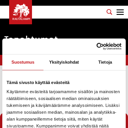
Tapahtumat
Olet tässä:
Etusivu
>
kulttuuri
>
Sivu 2
Suostumus
Yksityiskohdat
Tietoja
Suodata
Tämä sivusto käyttää evästeitä
Käytämme evästeitä tarjoamamme sisällön ja mainosten
räätälöimiseen, sosiaalisen median ominaisuuksien
← Edellinen sivu
tukemiseen ja kävijämäärämme analysoimiseen. Lisäksi
jaamme sosiaalisen median, mainosalan ja analytiikka-
1
2
alan kumppaneillemme tietoja siitä, miten käytät
sivustoamme. Kumppanimme voivat yhdistää näitä