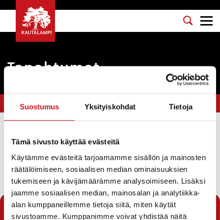
Tapahtumat
Olet tässä:
Etusivu
>
kulttuuri
Suostumus
Yksityiskohdat
Tietoja
Suodata
Tämä sivusto käyttää evästeitä
Käytämme evästeitä tarjoamamme sisällön ja mainosten
räätälöimiseen, sosiaalisen median ominaisuuksien
Seuraava sivu →
tukemiseen ja kävijämäärämme analysoimiseen. Lisäksi
jaamme sosiaalisen median, mainosalan ja analytiikka-
1
2
alan kumppaneillemme tietoja siitä, miten käytät
sivustoamme. Kumppanimme voivat yhdistää näitä