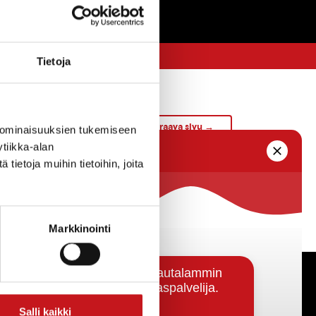
Tietoja
Seuraava sivu →
 ominaisuuksien tukemiseen
tiikka-alan
ietoja muihin tietoihin, joita
Markkinointi
Päätöksenteko ja lähidemokratia
Salli kaikki