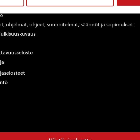
edot
fo
at, ohjelmat, ohjeet, suunnitelmat, säännöt ja sopimukset
ajulkisuuskuvaus
tavuusseloste
ja
jaselosteet
yntö