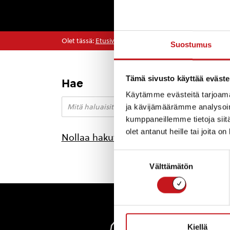
Olet tässä:
Etusivu
>
kesätapahtuma
>
Sivu 2
Suostumus
Tämä sivusto käyttää eväste
Hae
← 
Käytämme evästeitä tarjoama
ja kävijämäärämme analysoim
kumppaneillemme tietoja siitä
olet antanut heille tai joita o
Nollaa hakutulokset
Suostumuksen
Välttämätön
valinta
Rautal
Kiellä