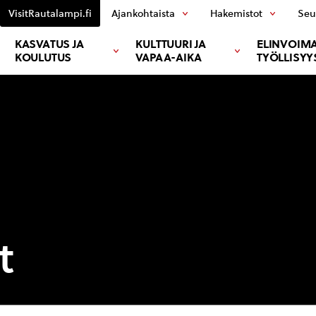
VisitRautalampi.fi
Ajankohtaista
Hakemistot
Seu
KASVATUS JA
KULTTUURI JA
ELINVOIMA
KOULUTUS
VAPAA-AIKA
TYÖLLISYY
t