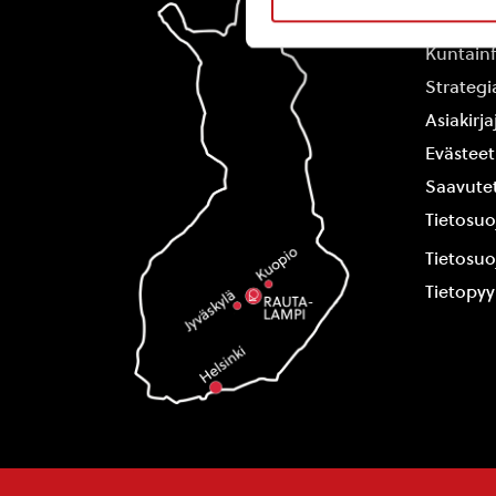
Yhteysti
Kuntain
Strategi
Asiakirj
Evästeet
Saavutet
Tietosuo
Tietosuo
Tietopy