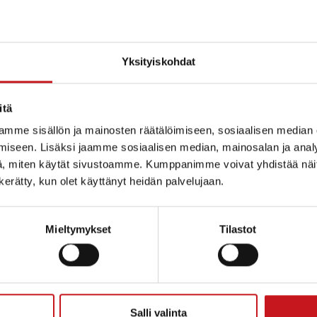
Yksityiskohdat
itä
…
Edellinen sivu
1
2
3
4
7
mme sisällön ja mainosten räätälöimiseen, sosiaalisen median
iseen. Lisäksi jaamme sosiaalisen median, mainosalan ja analy
, miten käytät sivustoamme. Kumppanimme voivat yhdistää näitä t
n kerätty, kun olet käyttänyt heidän palvelujaan.
Mieltymykset
Tilastot
ammin kunta
Salli valinta