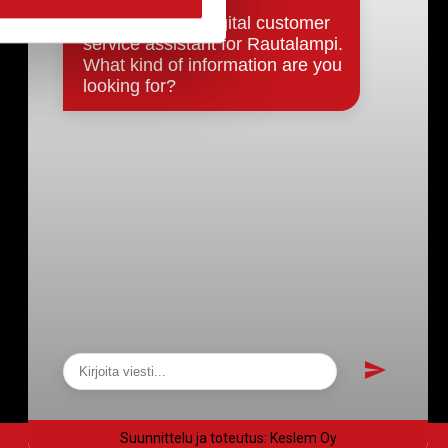
Päätökset, esityslistat & pöytäkirjat
Hallinto
Kunnanhallitus
Kunnanvaltuusto
Lautakunnat