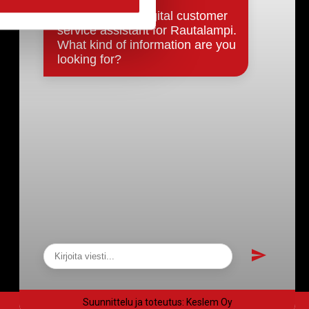
Päätökset, esityslistat & pöytäkirjat
Hallinto
Kunnanhallitus
Kunnanvaltuusto
Lautakunnat