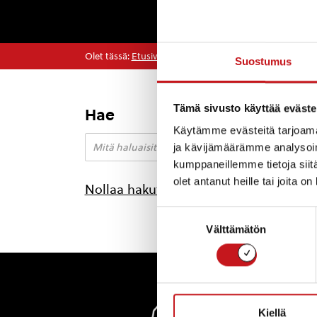
Olet tässä:
Etusivu
>
kesätapahtuma
Suostumus
Tämä sivusto käyttää eväste
Hae
Käytämme evästeitä tarjoama
ja kävijämäärämme analysoim
kumppaneillemme tietoja siitä
olet antanut heille tai joita o
Nollaa hakutulokset
Suostumuksen
Välttämätön
valinta
Rautal
Kiellä