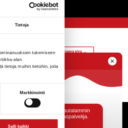
Tietoja
Seuraava sivu →
 ominaisuuksien tukemiseen
tiikka-alan
ietoja muihin tietoihin, joita
Markkinointi
Päätöksenteko ja lähidemokratia
Salli kaikki