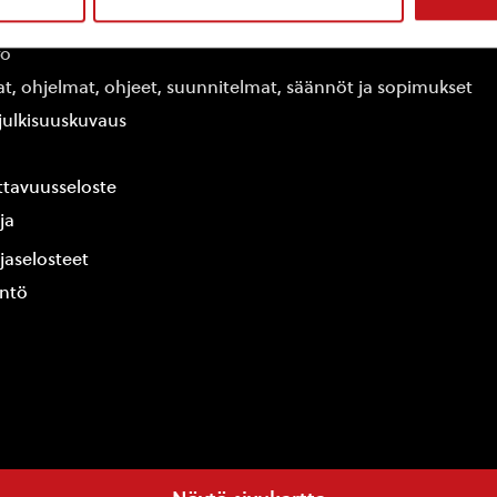
edot
fo
at, ohjelmat, ohjeet, suunnitelmat, säännöt ja sopimukset
ajulkisuuskuvaus
tavuusseloste
ja
jaselosteet
yntö