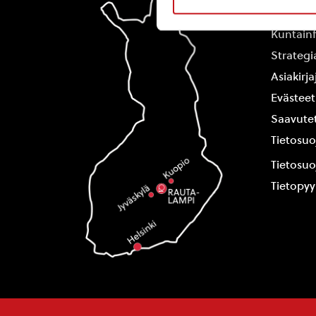
Yhteysti
Kuntain
Strategi
Asiakirj
Evästeet
Saavutet
Tietosuo
Tietosuo
Tietopy