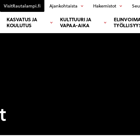
VisitRautalampi.fi
Ajankohtaista
Hakemistot
Seu
KASVATUS JA
KULTTUURI JA
ELINVOIMA
KOULUTUS
VAPAA-AIKA
TYÖLLISYY
t