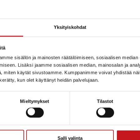
Yksityiskohdat
itä
…
1
2
3
7
mme sisällön ja mainosten räätälöimiseen, sosiaalisen median
iseen. Lisäksi jaamme sosiaalisen median, mainosalan ja analy
, miten käytät sivustoamme. Kumppanimme voivat yhdistää näitä t
n kerätty, kun olet käyttänyt heidän palvelujaan.
Mieltymykset
Tilastot
ammin kunta
Salli valinta