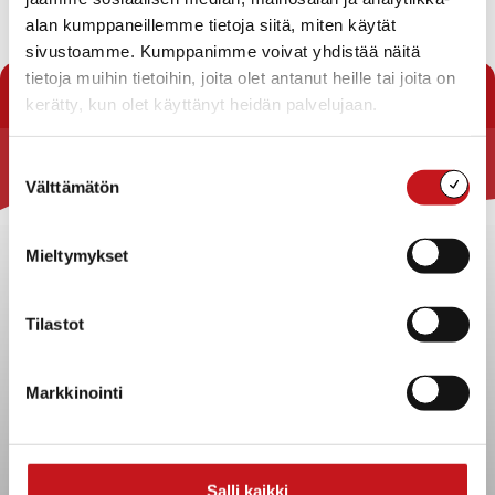
osayleiskaava tulee voimaan ennen kuin se on saanut
alan kumppaneillemme tietoja siitä, miten käytät
lainvoiman kaava-alueen siltä osalta, johon
sivustoamme. Kumppanimme voivat yhdistää näitä
valitus/oikaisuvaatimus ei kohdistu. […]
tietoja muihin tietoihin, joita olet antanut heille tai joita on
kerätty, kun olet käyttänyt heidän palvelujaan.
Suostumuksen
Rautalammin kunta
Välttämätön
valinta
Yhteystiedot
Mieltymykset
Kuntainfo
Strategiat, ohjelmat, ohjeet, suunnitelmat, säännöt ja
sopimukset
Tilastot
Asiakirjajulkisuuskuvaus
Evästeet
Markkinointi
Saavutettavuusseloste
Tietosuoja
Tietosuojaselosteet
Salli kaikki