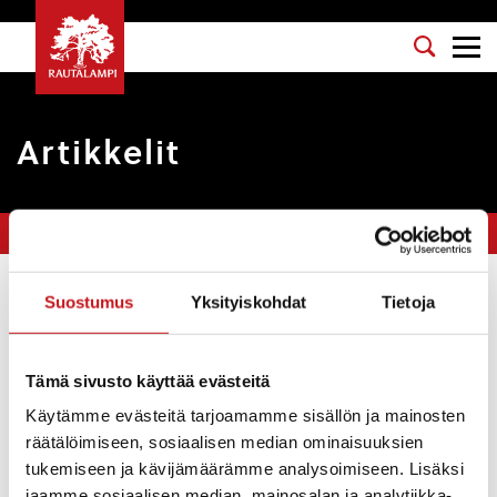
Artikkelit
Olet tässä:
Etusivu
>
kaava
Suostumus
Yksityiskohdat
Tietoja
Suodata
Tämä sivusto käyttää evästeitä
Kirkonkylän osayleiskaavan voimaantulo
Käytämme evästeitä tarjoamamme sisällön ja mainosten
Kuulutukset
12.6.2019
räätälöimiseen, sosiaalisen median ominaisuuksien
tukemiseen ja kävijämäärämme analysoimiseen. Lisäksi
Kunnanhallitus on 20.5.2019 § 126 määrännyt maankäyttö- ja
rakennuslain 201§:n nojalla, että Rautalammin kirkonkylän
jaamme sosiaalisen median, mainosalan ja analytiikka-