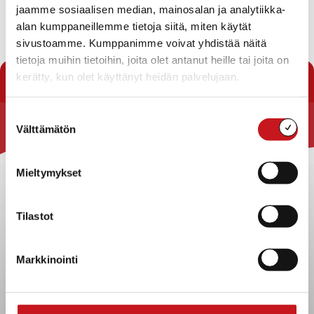
Karila- tilaa RN:o 2:125
jaamme sosiaalisen median, mainosalan ja analytiikka-
alan kumppaneillemme tietoja siitä, miten käytät
Lataa pöytäkirja
sivustoamme. Kumppanimme voivat yhdistää näitä
tietoja muihin tietoihin, joita olet antanut heille tai joita on
« Pöytäkirjat
kerätty, kun olet käyttänyt heidän palvelujaan.
Suostumuksen
Välttämätön
valinta
Rautalammin kunta
Yhteystiedot
Mieltymykset
Kuntainfo
Strategiat, ohjelmat, ohjeet, suunnitelmat, säännöt ja
Tilastot
sopimukset
Asiakirjajulkisuuskuvaus
Markkinointi
Evästeet
Saavutettavuusseloste
Tietosuoja