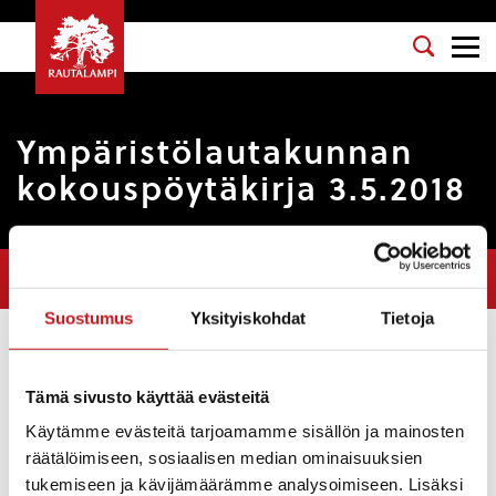
Ympäristölautakunnan
kokouspöytäkirja 3.5.2018
Olet tässä:
Etusivu
>
Pöytäkirjat
>
Ympäristölautakunnan
kokouspöytäkirja 3.5.2018
Suostumus
Yksityiskohdat
Tietoja
Osasto
: Ympäristölautakunta
Kokouspäivä
: 3.5.2018
Tämä sivusto käyttää evästeitä
Käytämme evästeitä tarjoamamme sisällön ja mainosten
Esityslista
:
räätälöimiseen, sosiaalisen median ominaisuuksien
Päätöksen antaminen poikkeamishakemuksesta,
tukemiseen ja kävijämäärämme analysoimiseen. Lisäksi
joka koskee Vaaja-salmen kylässä sijaitsevaa