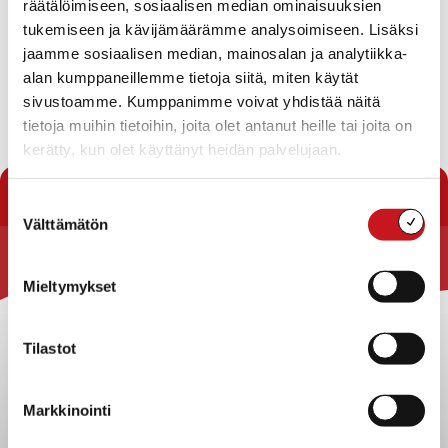
räätälöimiseen, sosiaalisen median ominaisuuksien
Rauhankallio-tilaa RN:o 54:7
tukemiseen ja kävijämäärämme analysoimiseen. Lisäksi
Päätöksen antaminen poikkeamishakemuksesta,
joka koskee Ihalaiskylässä sijaitsevaa Kalliolahti-
jaamme sosiaalisen median, mainosalan ja analytiikka-
tilaa RN:o 3:100
alan kumppaneillemme tietoja siitä, miten käytät
Tiedoksiannot
sivustoamme. Kumppanimme voivat yhdistää näitä
tietoja muihin tietoihin, joita olet antanut heille tai joita on
Lataa pöytäkirja
kerätty, kun olet käyttänyt heidän palvelujaan.
« Pöytäkirjat
Suostumuksen
Välttämätön
valinta
Rautalammin kunta
Mieltymykset
Yhteystiedot
Kuntainfo
Tilastot
Strategiat, ohjelmat, ohjeet, suunnitelmat, säännöt ja
sopimukset
Markkinointi
Asiakirjajulkisuuskuvaus