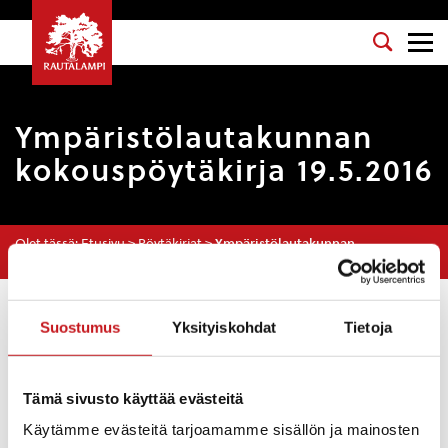
Ympäristölautakunnan
kokouspöytäkirja 19.5.2016
Olet tässä:
Etusivu
>
Pöytäkirjat
>
Ympäristölautakunnan
kokouspöytäkirja 19.5.2016
Osasto
: Ympäristölautakunta
Suostumus
Yksityiskohdat
Tietoja
Kokouspäivä
: 19.5.2016
Esityslista
:
Tämä sivusto käyttää evästeitä
Päätöksen antaminen poikkeamishakemuksesta,
Käytämme evästeitä tarjoamamme sisällön ja mainosten
joka koskee Rautalammin kylässä sijaitsevaa