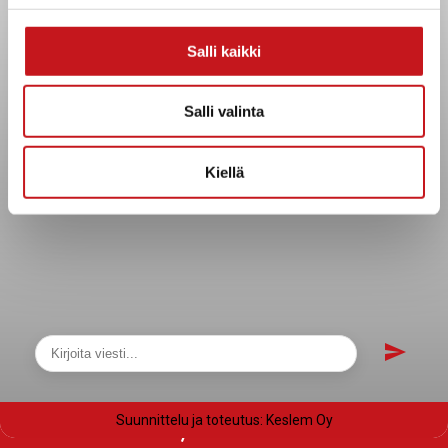
Evästeet
Saavutettavuusseloste
Salli kaikki
Tietosuoja
Tietosuojaselosteet
Salli valinta
Tietopyyntö
Päätöksenteko ja lähidemokratia
Kiellä
Päätökset, esityslistat & pöytäkirjat
Hallinto
Kunnanhallitus
Kunnanvaltuusto
Lautakunnat
Näytä sivukartta