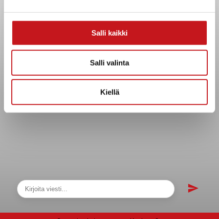
Asiakirjajulkisuuskuvaus
Evästeet
Salli kaikki
Saavutettavuusseloste
Tietosuoja
Salli valinta
Tietosuojaselosteet
Tietopyyntö
Kiellä
Päätöksenteko ja lähidemokratia
Päätökset, esityslistat & pöytäkirjat
Hallinto
Kunnanhallitus
Kunnanvaltuusto
Lautakunnat