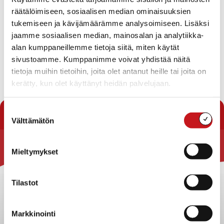
Vesihuoltoalueiden laajennukset Kirkonkylä-
räätälöimiseen, sosiaalisen median ominaisuuksien
Kerkonkoski väliselle alueelle
Siirtoviemärityöhön liittyvät taloliittymien
tukemiseen ja kävijämäärämme analysoimiseen. Lisäksi
putkitukset
jaamme sosiaalisen median, mainosalan ja analytiikka-
Auraussopimuksen siirto
alan kumppaneillemme tietoja siitä, miten käytät
Kerkonkosken jätevedenpuhdistamo – toistaiseksi
sivustoamme. Kumppanimme voivat yhdistää näitä
voimassaolevan ympäristöluvan tarkastus
tietoja muihin tietoihin, joita olet antanut heille tai joita on
kerätty, kun olet käyttänyt heidän palvelujaan.
Lataa pöytäkirja
« Pöytäkirjat
Suostumuksen
Välttämätön
valinta
Mieltymykset
Rautalammin kunta
Yhteystiedot
Tilastot
Kuntainfo
Strategiat, ohjelmat, ohjeet, suunnitelmat, säännöt ja
sopimukset
Markkinointi