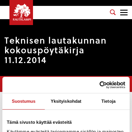
Teknisen lautakunnan
kokouspöytäkirja
11.12.2014
Olet tässä:
Etusivu
>
Pöytäkirjat
>
Teknisen lautakunnan
kokouspöytäkirja 11.12.2014
Suostumus
Yksityiskohdat
Tietoja
Osasto
: Tekninen lautakunta
Kokouspäivä
: 11.12.2014
Tämä sivusto käyttää evästeitä
Esityslista
:
Käytämme evästeitä tarjoamamme sisällön ja mainosten