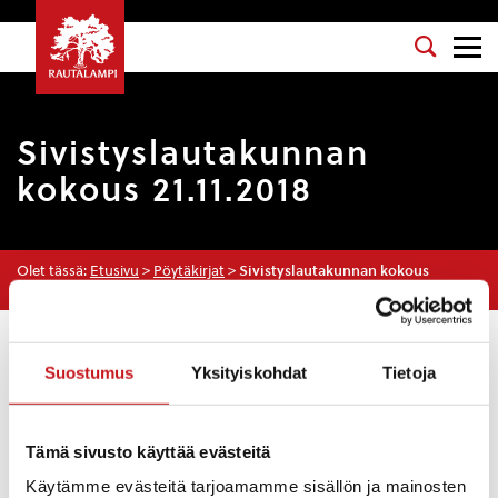
Sivistyslautakunnan
kokous 21.11.2018
Olet tässä:
Etusivu
>
Pöytäkirjat
>
Sivistyslautakunnan kokous
21.11.2018
Osasto
: Sivistyslautakunta
Suostumus
Yksityiskohdat
Tietoja
Kokouspäivä
: 21.11.2018
Esityslista
:
Tämä sivusto käyttää evästeitä
Kokouksen laillisuuden ja päätösvaltaisuuden
Käytämme evästeitä tarjoamamme sisällön ja mainosten
toteaminen