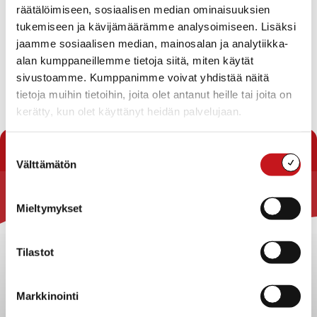
Pöytäkirjan tarkastaja
räätälöimiseen, sosiaalisen median ominaisuuksien
Tiedoksiannot
tukemiseen ja kävijämäärämme analysoimiseen. Lisäksi
Sivistyslautakunnan toimenpiteet tarkastuslautakunnan
jaamme sosiaalisen median, mainosalan ja analytiikka-
arviointikertomukseen v. 2017
alan kumppaneillemme tietoja siitä, miten käytät
Vuoden liikkuttajan valinta
sivustoamme. Kumppanimme voivat yhdistää näitä
Salassapidettävä
tietoja muihin tietoihin, joita olet antanut heille tai joita on
Lataa pöytäkirja
kerätty, kun olet käyttänyt heidän palvelujaan.
« Pöytäkirjat
Suostumuksen
Välttämätön
valinta
Rautalammin kunta
Mieltymykset
Yhteystiedot
Tilastot
Kuntainfo
Strategiat, ohjelmat, ohjeet, suunnitelmat, säännöt ja
sopimukset
Markkinointi
Asiakirjajulkisuuskuvaus