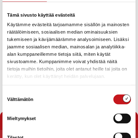
Pöytäkirjojen nähtävänäpito
Perusturvaosaston asiakasmaksut 1.3.2018 alkaen
Tämä sivusto käyttää evästeitä
Perusturvatoimen edustajat alaikäisten kuulusteluissa
vuonna 2018
Käytämme evästeitä tarjoamamme sisällön ja mainosten
Lastensuojelun hankintarenkaaseen osallistuminen
räätälöimiseen, sosiaalisen median ominaisuuksien
Ilmoitus yksityisestä sosiaalipalvelutoiminnasta (Posti
tukemiseen ja kävijämäärämme analysoimiseen. Lisäksi
Kotipalvelu Oy)
Ilmoitusasiat
jaamme sosiaalisen median, mainosalan ja analytiikka-
Viranhaltijoiden pöytäkirjat
alan kumppaneillemme tietoja siitä, miten käytät
Salassa pidettävä
sivustoamme. Kumppanimme voivat yhdistää näitä
Muistutuksen perusteella annettu vastaus / XXXXXX
tietoja muihin tietoihin, joita olet antanut heille tai joita on
Selvitys- ja lausuntopyyntö eduskunnan
kerätty, kun olet käyttänyt heidän palvelujaan.
oikeusasiamiehen kanslialta
Suostumuksen
Välttämätön
valinta
Lataa pöytäkirja
« Pöytäkirjat
Mieltymykset
Tilastot