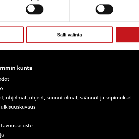
Salli valinta
ammin kunta
edot
fo
at, ohjelmat, ohjeet, suunnitelmat, säännöt ja sopimukset
ajulkisuuskuvaus
tavuusseloste
ja