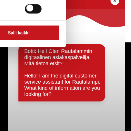
Salli kaikki
Päätöksenteko ja lähidemokratia
Päätökset, esityslistat & pöytäkirjat
Hallinto
Kunnanhallitus
Kunnanvaltuusto
Lautakunnat