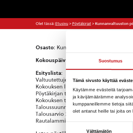
Olet tässä:
Etusivu
>
Pöytäkirjat
>
Kunnanvaltuuston pöy
Osasto
: Kunnanvaltuusto
Kokouspäivä
: 29.12.2016
Suostumus
Esityslista
:
Valtuutettujen esteet ja varajäsenten 
Tämä sivusto käyttää eväste
Kokouksen laillisuuden ja päätösvalta
Käytämme evästeitä tarjoama
Pöytäkirjan tarkastajat
ja kävijämäärämme analysoim
Kokouksen työjärjestyksen hyväksymin
kumppaneillemme tietoja siitä
Taloussuunnitelma 2017-2020
olet antanut heille tai joita o
Talousarvio 2017
Rautalammin kunnan yrittäjyyskasvatus
Suostumuksen
Välttämätön
valinta