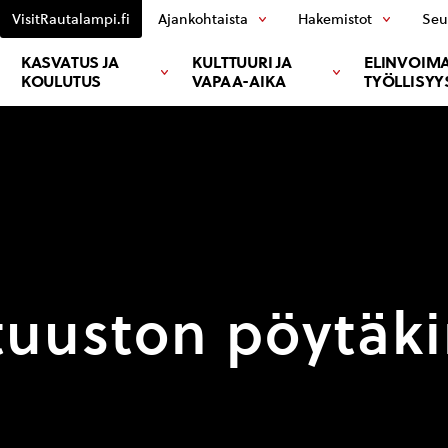
VisitRautalampi.fi
Ajankohtaista
Hakemistot
Seu
KASVATUS JA
KULTTUURI JA
ELINVOIMA
KOULUTUS
VAPAA-AIKA
TYÖLLISYY
uuston pöytäki