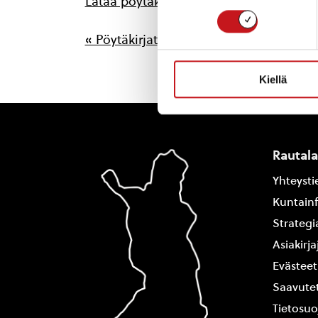
Lataa pöytäkirja
« Pöytäkirjat
Kiellä
Rautal
Yhteysti
Kuntain
Strategi
Asiakirj
Evästeet
Saavutet
Tietosuo