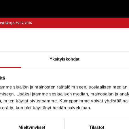
täkirja 29.12.2016
Yksityiskohdat
kutsuminen
itä
isuuden toteaminen
mme sisällön ja mainosten räätälöimiseen, sosiaalisen median
iseen. Lisäksi jaamme sosiaalisen median, mainosalan ja analy
en
, miten käytät sivustoamme. Kumppanimme voivat yhdistää näitä t
n kerätty, kun olet käyttänyt heidän palvelujaan.
strategia 2016-2019
Mieltymykset
Tilastot