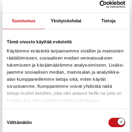
Esityslista
:
Talousarvion 2018 toteutuminen 1.1.-31.8.2018,
elinvoimalautakunta
Suostumus
Yksityiskohdat
Tietoja
Talousarvion 2018 toteutuminen 1.1.-31.8.2018, tekninen
toimi, ympäristönsuo-jelu sekä hallinto
Talousarvion 2018 toteutuminen 1.1.-31.8.2018,
perusturva ja sivistystoimi
Tämä sivusto käyttää evästeitä
Hallintokuntien toimenpiteet tarkastuslautakunnan
Käytämme evästeitä tarjoamamme sisällön ja mainosten
arviointikertomukseen 2017, yleis- ja taloushallinto
Hallintokuntien toimenpiteet tarkastuslautakunnan
räätälöimiseen, sosiaalisen median ominaisuuksien
arviointikertomukseen 2017, elinvoimalautakunta
tukemiseen ja kävijämäärämme analysoimiseen. Lisäksi
Hallintokuntien toimenpiteet tarkastuslautakunnan
jaamme sosiaalisen median, mainosalan ja analytiikka-
arviointikertomukseen 2017, perusturvalautakunta
alan kumppaneillemme tietoja siitä, miten käytät
Hallintokuntien toimenpiteet tarkastuslautakunnan
sivustoamme. Kumppanimme voivat yhdistää näitä
arviointikertomukseen 2017, tekninen toimi
Hallintokuntien toimenpiteet tarkastuslautakunnan
tietoja muihin tietoihin, joita olet antanut heille tai joita on
arviointikertomukseen 2017, sivistystoimi
kerätty, kun olet käyttänyt heidän palvelujaan.
Elinvoimaohjelma 2018-2025
Kiinteistöveron määrääminen vuodelle 2019
Suostumuksen
Tuloveroprosentin määrääminen vuodelle 2019
Välttämätön
Tarjous Västinniemen tontista
valinta
Määräalan osto tilasta Myllypelto RN:o 1:29