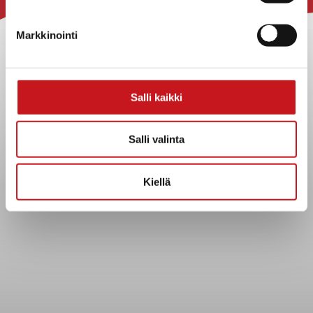
Rautalammin kunta
Yhteystiedot
Markkinointi
Kuntainfo
Strategiat, ohjelmat, ohjeet, suunnitelmat, säännöt ja
sopimukset
Salli kaikki
Asiakirjajulkisuuskuvaus
Evästeet
Salli valinta
Saavutettavuusseloste
Tietosuoja
Kiellä
Tietosuojaselosteet
Tietopyyntö
Päätöksenteko ja lähidemokratia
Päätökset, esityslistat & pöytäkirjat
Hallinto
Kunnanhallitus