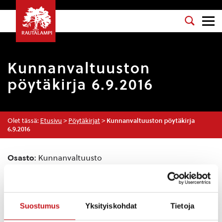
Kunnanvaltuuston
pöytäkirja 6.9.2016
Olet tässä:
Etusivu
>
Pöytäkirjat
>
Kunnanvaltuuston pöytäkirja
6.9.2016
Osasto
: Kunnanvaltuusto
Kokouspäivä
: 6.9.2016
Esityslista
:
Suostumus
Yksityiskohdat
Tietoja
Valtuutettujen esteet ja varajäsenten kutsuminen
Kokouksen laillisuuden ja päätösvaltaisuuden