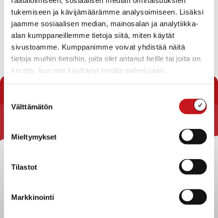
Liite 1 TALOUSSUUNNITELMA 2018-2021
tukemiseen ja kävijämäärämme analysoimiseen. Lisäksi
Liite 2 Talousarvio 2018
jaamme sosiaalisen median, mainosalan ja analytiikka-
alan kumppaneillemme tietoja siitä, miten käytät
Liite 3 Arviointikertomus 2016
sivustoamme. Kumppanimme voivat yhdistää näitä
tietoja muihin tietoihin, joita olet antanut heille tai joita on
Lataa pöytäkirja
kerätty, kun olet käyttänyt heidän palvelujaan.
« Pöytäkirjat
Suostumuksen
Välttämätön
valinta
Rautalammin kunta
Mieltymykset
Yhteystiedot
Kuntainfo
Tilastot
Strategiat, ohjelmat, ohjeet, suunnitelmat, säännöt ja
sopimukset
Markkinointi
Asiakirjajulkisuuskuvaus
Evästeet