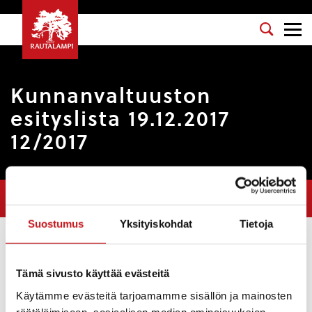
Kunnanvaltuuston
esityslista 19.12.2017
12/2017
Olet tässä:
Etusivu
>
Pöytäkirjat
>
Kunnanvaltuuston esityslista
19.12.2017 12/2017
Suostumus
Yksityiskohdat
Tietoja
Osasto
: Kunnanvaltuusto
Kokouspäivä
: 19.12.2017
Tämä sivusto käyttää evästeitä
Käytämme evästeitä tarjoamamme sisällön ja mainosten
Esityslista
:
räätälöimiseen, sosiaalisen median ominaisuuksien