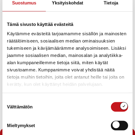
Suostumus
Yksityiskohdat
Tietoja
Pöytäkirjan tarkastajat
Kokouksen työjärjestyksen hyväksyminen
Pohjois-Savon liiton maakuntavaltuuston
varajäsenen valinta
Tämä sivusto käyttää evästeitä
Mahdollisen etuosto-oikeuden käyttäminen
Metsästysvuokrasopimus / Kaartinsuon Erä ry
Käytämme evästeitä tarjoamamme sisällön ja mainosten
Maa-alueiden ostaminen Rautalammin
räätälöimiseen, sosiaalisen median ominaisuuksien
seurakunnalta
tukemiseen ja kävijämäärämme analysoimiseen. Lisäksi
Asunto Oy Rautalammin Lassilanpolun asunnot
jaamme sosiaalisen median, mainosalan ja analytiikka-
Ilmoitusasiat
alan kumppaneillemme tietoja siitä, miten käytät
Lautakuntien ja viranhaltijoiden pöytäkirjat
Talousarviototeuma 1.1.-31.3.2016
sivustoamme. Kumppanimme voivat yhdistää näitä
Pakolaisperheen tulon peruuntuminen
tietoja muihin tietoihin, joita olet antanut heille tai joita on
Myönteisen oleskeluluvan saaneiden
kerätty, kun olet käyttänyt heidän palvelujaan.
turvapaikanhakijoiden vastaan-ottaminen
Rautalammille 2016
Edustajan valinta IS-Hankinta Oy:n
Suostumuksen
yhtiökokouksiin
Välttämätön
valinta
Lataa pöytäkirja
Mieltymykset
« Pöytäkirjat