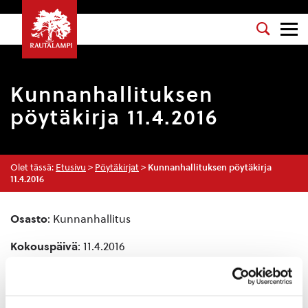
Kunnanhallituksen
pöytäkirja 11.4.2016
Olet tässä:
Etusivu
>
Pöytäkirjat
>
Kunnanhallituksen pöytäkirja
11.4.2016
Osasto
: Kunnanhallitus
Kokouspäivä
: 11.4.2016
Esityslista
:
Kokouksen laillisuuden ja päätösvaltaisuuden
toteaminen