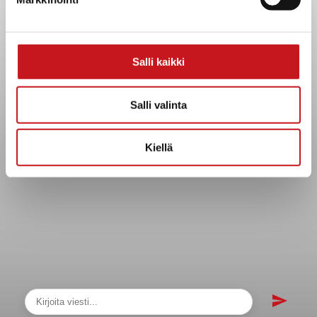
sopimukset
Asiakirjajulkisuuskuvaus
Evästeet
Salli kaikki
Saavutettavuusseloste
Tietosuoja
Salli valinta
Tietosuojaselosteet
Tietopyyntö
Kiellä
Päätöksenteko ja lähidemokratia
Päätökset, esityslistat & pöytäkirjat
Hallinto
Kunnanhallitus
Kunnanvaltuusto
Lautakunnat