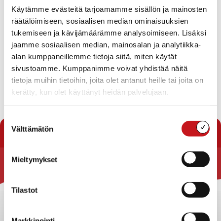
Ympäristölautakunnan kokousajasta ja koolle
Käytämme evästeitä tarjoamamme sisällön ja mainosten
kutsumisesta
räätälöimiseen, sosiaalisen median ominaisuuksien
Pöytäkirjojen nähtävillä pitäminen
Rakennustarkastajan vastaanottoajat vuonna 2018
tukemiseen ja kävijämäärämme analysoimiseen. Lisäksi
Ympäristölautakunnan tositteiden hyväksyjät
jaamme sosiaalisen median, mainosalan ja analytiikka-
Tiedoksiannot
alan kumppaneillemme tietoja siitä, miten käytät
Päätös sähköjohdon sijoittamisesta Rautalammin
sivustoamme. Kumppanimme voivat yhdistää näitä
kylässä sijaitseville tiloille Lahdenpohja 21:19 ja
tietoja muihin tietoihin, joita olet antanut heille tai joita on
Veneranta 21:36
kerätty, kun olet käyttänyt heidän palvelujaan.
Lataa pöytäkirja
Suostumuksen
« Pöytäkirjat
Välttämätön
valinta
Mieltymykset
Rautalammin kunta
Tilastot
Yhteystiedot
Kuntainfo
Strategiat, ohjelmat, ohjeet, suunnitelmat, säännöt ja
Markkinointi