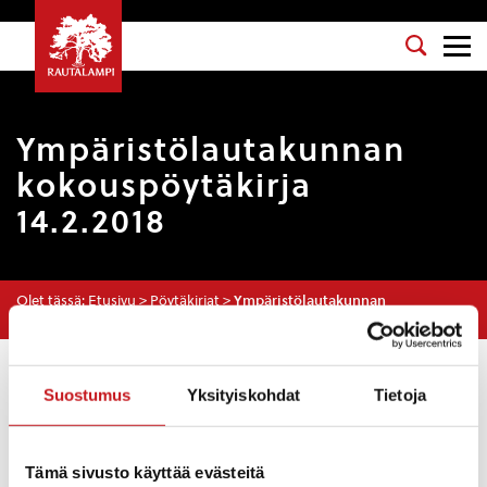
Ympäristölautakunnan
kokouspöytäkirja
14.2.2018
Olet tässä:
Etusivu
>
Pöytäkirjat
>
Ympäristölautakunnan
kokouspöytäkirja 14.2.2018
Osasto
: Ympäristölautakunta
Suostumus
Yksityiskohdat
Tietoja
Kokouspäivä
: 14.2.2018
Esityslista
:
Tämä sivusto käyttää evästeitä