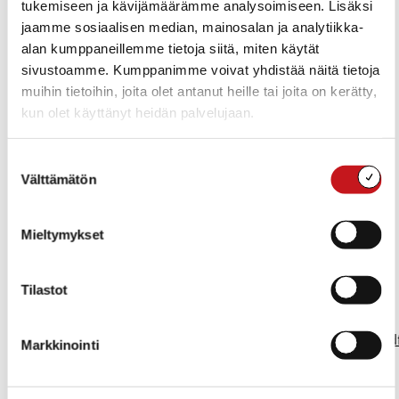
tukemiseen ja kävijämäärämme analysoimiseen. Lisäksi
Jorma Harju, kaavoitusinsinööri, puh.044 596 3111,
jaamme sosiaalisen median, mainosalan ja analytiikka-
jorma.harju@kaavaharju.fi
alan kumppaneillemme tietoja siitä, miten käytät
sivustoamme. Kumppanimme voivat yhdistää näitä tietoja
muihin tietoihin, joita olet antanut heille tai joita on kerätty,
Käsittelyvaiheet
:
kun olet käyttänyt heidän palvelujaan.
Luonnos nähtävillä 15.12.2020 – 8.1.2021
Ehdotus nähtävillä 12.4. – 12.5.2021
Suostumuksen
Välttämätön
valinta
Hyväksytty kunnanhallituksessa 9.8.2021 § 217
Hyväksytty kunnanvaltuustossa 17.8.2021 § 71
Mieltymykset
Hyväksyjä
: Kunnanvaltuusto 17.8.2021
Tilastot
Liitteet
:
Keskustan-
YKmuutokset_selostus_05022021_hyvaksyttavaksi.pd
Markkinointi
Rautalampi_keskustan-
YKmuutos_05022021_tm35_hyvaksyttavaksi.pdf
Keskustan-YKmuutokset_oas_16112020.pdf