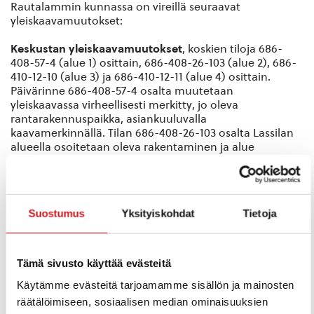
Rautalammin kunnassa on vireillä seuraavat
yleiskaavamuutokset:
Keskustan yleiskaavamuutokset
, koskien tiloja 686-
408-57-4 (alue 1) osittain, 686-408-26-103 (alue 2), 686-
410-12-10 (alue 3) ja 686-410-12-11 (alue 4) osittain.
Päivärinne 686-408-57-4 osalta muutetaan
yleiskaavassa virheellisesti merkitty, jo oleva
rantarakennuspaikka, asiankuuluvalla
kaavamerkinnällä. Tilan 686-408-26-103 osalta Lassilan
alueella osoitetaan oleva rakentaminen ja alue
asemakaavoitettavaksi asuinalueeksi. Tilojen 686-410-
12-10 ja 686-410-12-11 osalta on tarkoitus siirtää tiloille
keskustan yleiskaavassa osoitetut uudet rakennuspaikat
maanomistajien toivomille oikeille parhaiten
Suostumus
Yksityiskohdat
Tietoja
rakentamiseen soveltuville paikoille.
Aloituspäivämäärä
: 15.12.2020
Tämä sivusto käyttää evästeitä
Yhteyshenkilöt
:
Käytämme evästeitä tarjoamamme sisällön ja mainosten
Antti Tuppura, tekninen johtaja, puh.0400 784 570,
antti.tuppura@rautalampi.fi
räätälöimiseen, sosiaalisen median ominaisuuksien