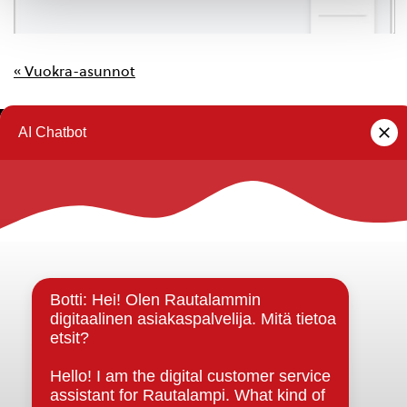
« Vuokra-asunnot
Rautalammin kunta
Yhteystiedot
Kuntainfo
Strategiat, ohjelmat, ohjeet, suunnitelmat, säännöt ja
sopimukset
Asiakirjajulkisuuskuvaus
Evästeet
Saavutettavuusseloste
Tietosuoja
Tietosuojaselosteet