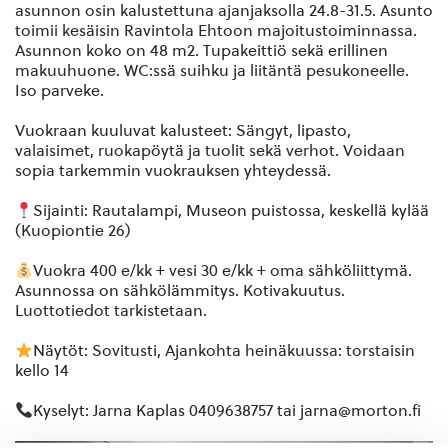
asunnon osin kalustettuna ajanjaksolla 24.8-31.5. Asunto
toimii kesäisin Ravintola Ehtoon majoitustoiminnassa.
Asunnon koko on 48 m2. Tupakeittiö sekä erillinen
makuuhuone. WC:ssä suihku ja liitäntä pesukoneelle.
Iso parveke.
Vuokraan kuuluvat kalusteet: Sängyt, lipasto,
valaisimet, ruokapöytä ja tuolit sekä verhot. Voidaan
sopia tarkemmin vuokrauksen yhteydessä.
Sijainti: Rautalampi, Museon puistossa, keskellä kylää
(Kuopiontie 26)
Vuokra 400 e/kk + vesi 30 e/kk + oma sähköliittymä.
Asunnossa on sähkölämmitys. Kotivakuutus.
Luottotiedot tarkistetaan.
Näytöt: Sovitusti, Ajankohta heinäkuussa: torstaisin
kello 14
Kyselyt: Jarna Kaplas 0409638757 tai jarna@morton.fi