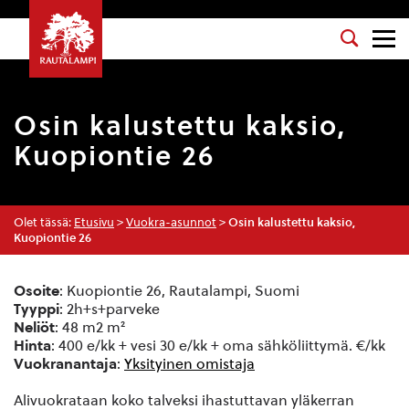
Osin kalustettu kaksio,
Kuopiontie 26
Olet tässä:
Etusivu
>
Vuokra-asunnot
>
Osin kalustettu kaksio,
Kuopiontie 26
Osoite
: Kuopiontie 26, Rautalampi, Suomi
Tyyppi
: 2h+s+parveke
Neliöt
: 48 m2 m²
Hinta
: 400 e/kk + vesi 30 e/kk + oma sähköliittymä. €/kk
Vuokranantaja
:
Yksityinen omistaja
Alivuokrataan koko talveksi ihastuttavan yläkerran