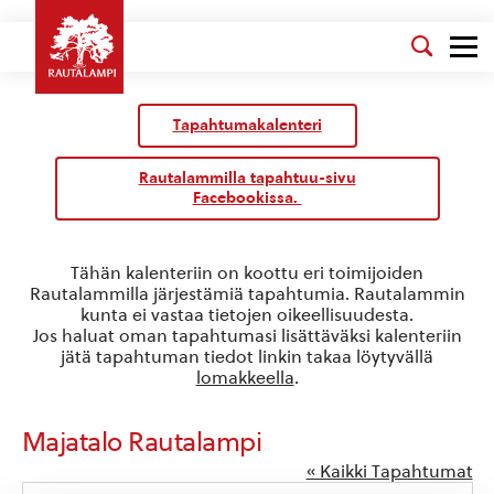
Tapahtumakalenteri
Rautalammilla tapahtuu-sivu
Facebookissa.
Tähän kalenteriin on koottu eri toimijoiden
Rautalammilla järjestämiä tapahtumia. Rautalammin
kunta ei vastaa tietojen oikeellisuudesta.
Jos haluat oman tapahtumasi lisättäväksi kalenteriin
jätä tapahtuman tiedot linkin takaa löytyvällä
lomakkeella
.
Majatalo Rautalampi
« Kaikki Tapahtumat