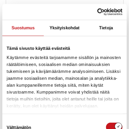
Osoite
Toholahdentie 34
Rautalampi
,
77700
Ajo-ohjeet
Suostumus
Yksityiskohdat
Tietoja
Tämä sivusto käyttää evästeitä
Käytämme evästeitä tarjoamamme sisällön ja mainosten
räätälöimiseen, sosiaalisen median ominaisuuksien
tukemiseen ja kävijämäärämme analysoimiseen. Lisäksi
jaamme sosiaalisen median, mainosalan ja analytiikka-
Tapahtumat tässä tapahtumapaikka
alan kumppaneillemme tietoja siitä, miten käytät
sivustoamme. Kumppanimme voivat yhdistää näitä
Ei tuloksia.
tietoja muihin tietoihin, joita olet antanut heille tai joita on
Notice
kerätty, kun olet käyttänyt heidän palvelujaan.
Tuleva
Valitse
Suostumuksen
päivä.
Välttämätön
valinta