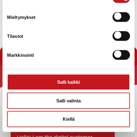
Tänään
Seuraavat
Tapahtumat
Edelliset
Tapahtu
Mieltymykset
Tilaa kalenteriin
Tilastot
Markkinointi
Rautalammin kunta
Salli kaikki
Yhteystiedot
Salli valinta
Kuntainfo
Strategiat, ohjelmat, ohjeet, suunnitelmat, säännöt ja
sopimukset
Kiellä
Asiakirjajulkisuuskuvaus
Evästeet