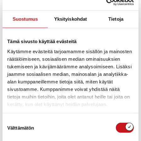
KOTOUTUMINEN
Suostumus
Yksityiskohdat
Tietoja
Tämä sivusto käyttää evästeitä
Käytämme evästeitä tarjoamamme sisällön ja mainosten
räätälöimiseen, sosiaalisen median ominaisuuksien
tukemiseen ja kävijämäärämme analysoimiseen. Lisäksi
jaamme sosiaalisen median, mainosalan ja analytiikka-
alan kumppaneillemme tietoja siitä, miten käytät
sivustoamme. Kumppanimme voivat yhdistää näitä
tietoja muihin tietoihin, joita olet antanut heille tai joita on
kerätty, kun olet käyttänyt heidän palvelujaan.
ASUMINEN JA YMPÄRISTÖ
,
HYVINVOINTI
,
KOTOUTUMINEN
Suostumuksen
18.3.2026 — 11:05
Välttämätön
valinta
Mutkatonta kotoutumista – hanke päättyy
maaliskuussa