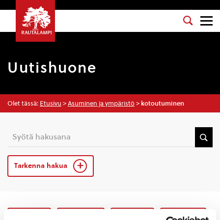
Uutishuone
Olet tässä:
Etusivu
>
Asuminen ja ympäristö
>
kotoutuminen
Tarkenna hakua
Kaikki
Uutiset
Blogit
Tarinat