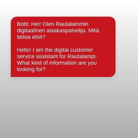
Yhteystiedot
Kuntainfo
Strategiat, ohjelmat, ohjeet, suunnitelmat, säännöt ja
sopimukset
Asiakirjajulkisuuskuvaus
Evästeet
Saavutettavuusseloste
Tietosuoja
Tietosuojaselosteet
Tietopyyntö
Päätöksenteko ja lähidemokratia
Päätökset, esityslistat & pöytäkirjat
Hallinto
Kunnanhallitus
Kunnanvaltuusto