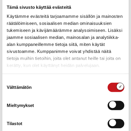
Miksi valmennus on tärkeä juuri
Tämä sivusto käyttää evästeitä
yrittäjille?
Käytämme evästeitä tarjoamamme sisällön ja mainosten
räätälöimiseen, sosiaalisen median ominaisuuksien
Useimmilla yrittäjillä tieto omasta hyvinvoinnista ei ole
tukemiseen ja kävijämäärämme analysoimiseen. Lisäksi
ongelma — tiedetään kyllä, mikä olisi itselle hyväksi.
jaamme sosiaalisen median, mainosalan ja analytiikka-
Mutta tiedon muuttaminen teoiksi on usein vaikeinta
alan kumppaneillemme tietoja siitä, miten käytät
juuri silloin, kun työ vie mukanaan.
sivustoamme. Kumppanimme voivat yhdistää näitä
tietoja muihin tietoihin, joita olet antanut heille tai joita on
Tämän valmennuksen ydin on käytännönläheinen
kerätty, kun olet käyttänyt heidän palvelujaan.
tuki:
Suostumuksen
Yrittäjä saa
henkilökohtaisen coachin
, joka auttaa
Välttämätön
valinta
pitämään hyvinvoinnin mukana arjessa.
Ryhmätapaamiset tarjoavat
tietoa, vertaisuutta ja
yhteistä tekemistä
, joka antaa voimaa ja uusia
Mieltymykset
näkökulmia.
Valmennus tuo hyvinvointiteot osaksi arkea
tavalla, jota ei saa itsenäisesti opiskelemalla tai
Tilastot
verkkokursseilla.