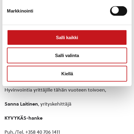
Markkinointi
Tavoitteena on, että yrittäjä ei ole hyvinvointinsa kanssa
yksin, vaan saa konkreettista ja jatkuvaa tukea
jaksamiseen ja palautumiseen.
Salli kaikki
Lisätietoa valmennuksesta
ja
ilmoittautumislinkki
löytyvät:
https://kyvykas.fi/valmennukset/
Salli valinta
Vastaan mielelläni lisätietokyselyihin, joten ota
Kiellä
rohkeasti myös suoraan yhteyttä
Hyvinvointia yrittäjille tähän vuoteen toivoen,
Sanna Laitinen
, yrityskehittäjä
KYVYKÄS-hanke
Puh./Tel. +358 40 706 1411