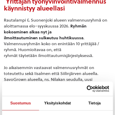
Yrittäjän työhyvinvointivalmennus
käynnistyy alueellasi
Rautalampi & Suonenjoki alueen valmennusryhmä on
aloittamassa elo–syyskuussa 2026.
Ryhmän
kokoaminen alkaa nyt ja
ilmoittautuminen sulkeutuu huhtikuussa
.
Valmennusryhmän koko on enintään 10 yrittäjää /
ryhmä. Huomioitavaa on, että
ryhmät täytetään ilmoittautumisjärjestyksessä.
Jo aikaisemmin vastaavat valmennusryhmät on
toteutettu sekä Iisalmen että Siilinjärven alueella.
SavoGrown alueella, ns. Nilakan seudulla, uusi
valmennusryhmä on starttaamassa jo helmikuussa
2026. Tätä seuraa vielä kevään aikana
alkava Navitas kehitys Oy:n alueen oma ryhmänsä.
Syksyyn 2026 on alkamassa myös yksi ryhmä Kuopion
Suostumus
Yksityiskohdat
Tietoja
alueella.