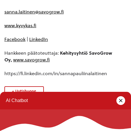
sanna.laitinen@savogrow.fi
www.kyvykas.fi
Facebook
|
LinkedIn
Hankkeen päätoteuttaja:
Kehitysyhtiö SavoGrow
Oy,
www.savogrow.fi
https://fi.linkedin.com/in/sannapauliinalaitinen
« Uutishuone
Rautalammin kunta