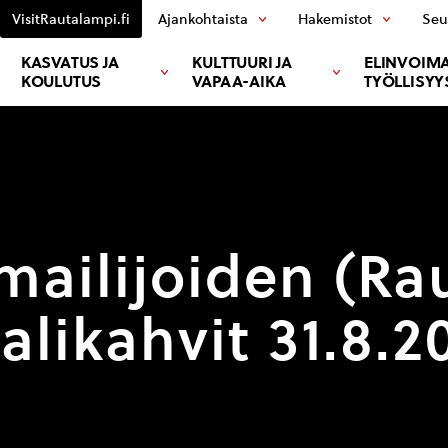
VisitRautalampi.fi
Ajankohtaista
Hakemistot
Seu
KASVATUS JA
KULTTUURI JA
ELINVOIMA
KOULUTUS
VAPAA-AIKA
TYÖLLISYY
mailijoiden (Ra
alikahvit 31.8.2