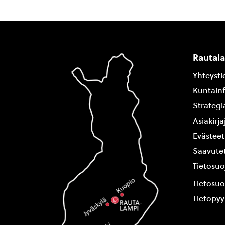
Rautal
Yhteysti
Kuntain
Strategi
Asiakirj
Evästeet
Saavutet
Tietosuo
Tietosuo
Tietopy