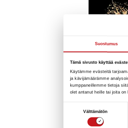
Suostumus
Tämä sivusto käyttää eväste
Käytämme evästeitä tarjoama
ja kävijämäärämme analysoim
kumppaneillemme tietoja siitä
olet antanut heille tai joita o
Suostumuksen
Välttämätön
valinta