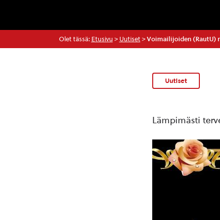
Olet tässä:
Etusivu
>
Uutiset
>
Voimailijoiden (RautU) m
Uutiset
Lämpimästi terv