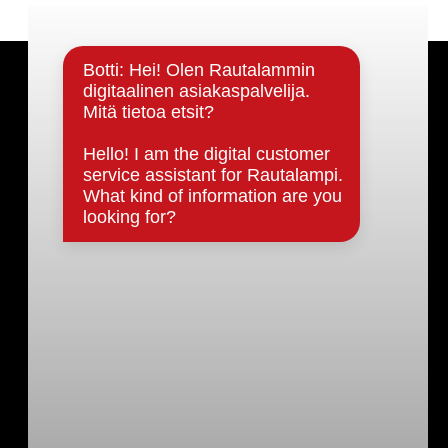
Päätöksenteko ja lähidemokratia
Päätökset, esityslistat & pöytäkirjat
Hallinto
Kunnanhallitus
Kunnanvaltuusto
Lautakunnat