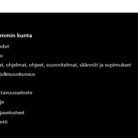
ammin kunta
edot
fo
at, ohjelmat, ohjeet, suunnitelmat, säännöt ja sopimukset
ajulkisuuskuvaus
tavuusseloste
ja
jaselosteet
yntö