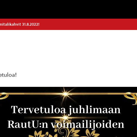
italikahvit 31.8.2022!
etuloa!