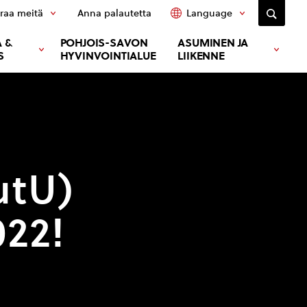
raa meitä
Anna palautetta
Language
 &
POHJOIS-SAVON
ASUMINEN JA
S
HYVINVOINTIALUE
LIIKENNE
utU)
022!