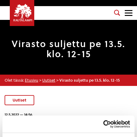
Virasto suljettu pe 13.5.
klo. 12-15
Olet tässä:
Etusivu
>
Uutiset
>
Virasto suljettu pe 13.5. klo. 12-15
Uutiset
12.5.2022 — 14:56
Kunnanviraston virkistysiltapäivän vuoksi perjantaina
13.5. on virasto suljettu klo. 12-15