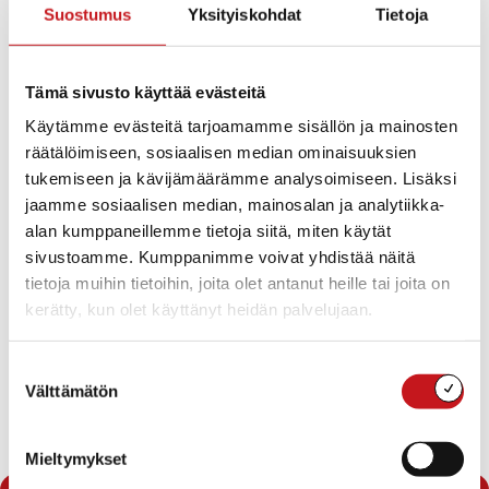
Suostumus
Yksityiskohdat
Tietoja
Käymme kunnostamassa Palvelukoti Pauliinan
kukkapenkin.
Tämä sivusto käyttää evästeitä
Käytämme evästeitä tarjoamamme sisällön ja mainosten
räätälöimiseen, sosiaalisen median ominaisuuksien
tukemiseen ja kävijämäärämme analysoimiseen. Lisäksi
jaamme sosiaalisen median, mainosalan ja analytiikka-
alan kumppaneillemme tietoja siitä, miten käytät
sivustoamme. Kumppanimme voivat yhdistää näitä
tietoja muihin tietoihin, joita olet antanut heille tai joita on
kerätty, kun olet käyttänyt heidän palvelujaan.
Suostumuksen
Välttämätön
valinta
Mieltymykset
« Uutishuone