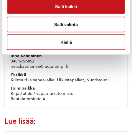
Salli kaikki
Salli valinta
Kiellä
Inna Kääriäinen
040 576 5952
inna.kaariainen@rautalampi.fi
Yksikkö
Kulttuuri ja vapaa-aika, Liikuntapaikat, Nuoristoimi
Toimipaikka
Kirjastotalo / vapaa-aikatoimisto
Rautalammintie 4
Lue lisää: