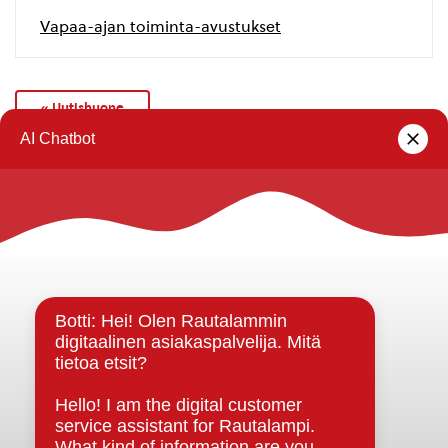
Vapaa-ajan toiminta-avustukset
« Uutishuone
Rautalammin kunta
Yhteystiedot
Kuntainfo
Strategiat, ohjelmat, ohjeet, suunnitelmat, säännöt ja
sopimukset
Asiakirjajulkisuuskuvaus
Evästeet
Saavutettavuusseloste