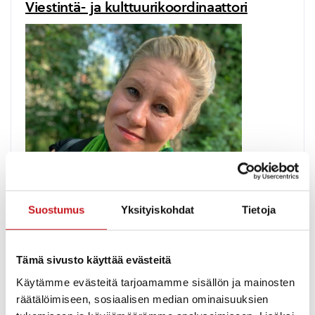
Viestintä- ja kulttuurikoordinaattori
Suostumus
Yksityiskohdat
Tietoja
Tiina Laitinen
Tämä sivusto käyttää evästeitä
050 339 6954
tiina.laitinen@rautalampi.fi
Käytämme evästeitä tarjoamamme sisällön ja mainosten
Yksikkö
räätälöimiseen, sosiaalisen median ominaisuuksien
Kulttuuri ja vapaa-aika