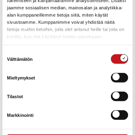
tukemiseen ja kävijämäärämme analysoimiseen. Lisäksi
Toimipaikka
jaamme sosiaalisen median, mainosalan ja analytiikka-
Kunnanvirasto
alan kumppaneillemme tietoja siitä, miten käytät
Kuopiontie 11
sivustoamme. Kumppanimme voivat yhdistää näitä
77700 Rautalampi
tietoja muihin tietoihin, joita olet antanut heille tai joita on
kerätty, kun olet käyttänyt heidän palvelujaan.
Suostumuksen
Välttämätön
valinta
Mieltymykset
Vapaa-aikasihteeri
Tilastot
Markkinointi