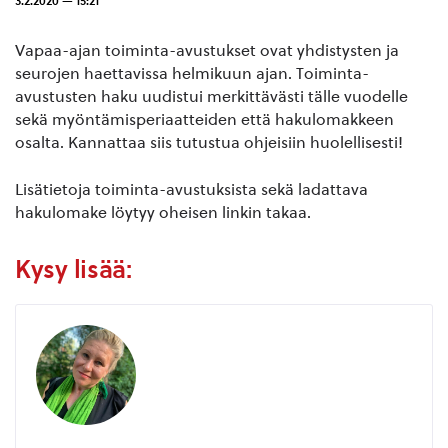
3.2.2020 — 15:21
Vapaa-ajan toiminta-avustukset ovat yhdistysten ja
seurojen haettavissa helmikuun ajan. Toiminta-
avustusten haku uudistui merkittävästi tälle vuodelle
sekä myöntämisperiaatteiden että hakulomakkeen
osalta. Kannattaa siis tutustua ohjeisiin huolellisesti!
Lisätietoja toiminta-avustuksista sekä ladattava
hakulomake löytyy oheisen linkin takaa.
Kysy lisää: