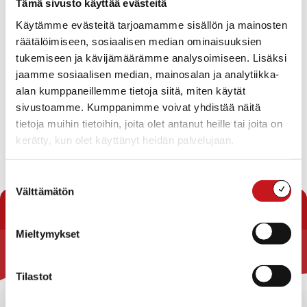
26.8.2020 — 12:18
Tämä sivusto käyttää evästeitä
Käytämme evästeitä tarjoamamme sisällön ja mainosten
Tänä syksynä Rio Tinto ja SkyTEM suorittavat
räätälöimiseen, sosiaalisen median ominaisuuksien
geofysikaalista lentomittausta Rautalammilla,
tukemiseen ja kävijämäärämme analysoimiseen. Lisäksi
Konnevedellä ja Suonenjoella.
jaamme sosiaalisen median, mainosalan ja analytiikka-
Tutkimuksen tavoitteena on kerätä tietoa kallioperän
alan kumppaneillemme tietoja siitä, miten käytät
ominaisuuksista.
sivustoamme. Kumppanimme voivat yhdistää näitä
tietoja muihin tietoihin, joita olet antanut heille tai joita on
Linkki tiedotteeseen:
Tiedotus koskien suoritettavia
kerätty, kun olet käyttänyt heidän palvelujaan.
malminetsintätutkimuksia
Suostumuksen
« Uutishuone
Välttämätön
valinta
Mieltymykset
Rautalammin kunta
Tilastot
Yhteystiedot