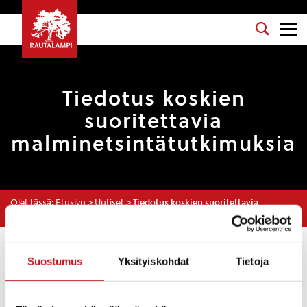
Tiedotus koskien
suoritettavia
malminetsintätutkimuksia
Olet tässä:
Etusivu
>
Uutiset
>
Tiedotus koskien suoritettavia
malminetsintätutkimuksia
Uutiset
Suostumus
Yksityiskohdat
Tietoja
ASUMINEN JA YMPÄRISTÖ