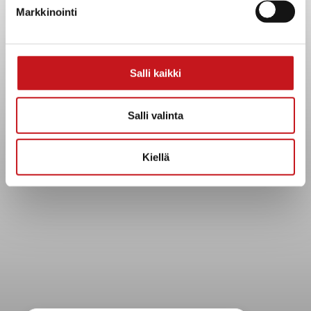
Kuntainfo
Markkinointi
Strategiat, ohjelmat, ohjeet, suunnitelmat, säännöt ja
sopimukset
Asiakirjajulkisuuskuvaus
Salli kaikki
Evästeet
Saavutettavuusseloste
Salli valinta
Tietosuoja
Tietosuojaselosteet
Kiellä
Tietopyyntö
Päätöksenteko ja lähidemokratia
Päätökset, esityslistat & pöytäkirjat
Hallinto
Kunnanhallitus
Kunnanvaltuusto
Lautakunnat