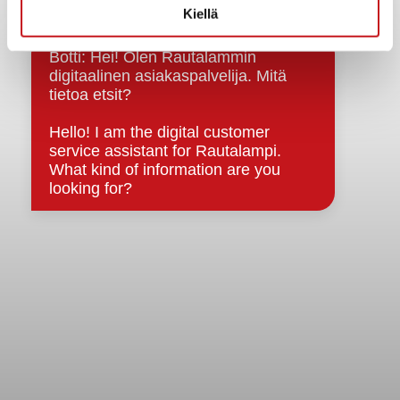
Kiellä
Kuntainfo
Strategiat, ohjelmat, ohjeet, suunnitelmat, säännöt ja
sopimukset
Asiakirjajulkisuuskuvaus
Evästeet
Saavutettavuusseloste
Tietosuoja
Tietosuojaselosteet
Tietopyyntö
Päätöksenteko ja lähidemokratia
Päätökset, esityslistat & pöytäkirjat
Hallinto
Kunnanhallitus
Kunnanvaltuusto