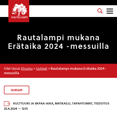
Rautalampi mukana
Erätaika 2024 -messuilla
Olet tässä:
Etusivu
>
Uutiset
>
Rautalampi mukana Erätaika 2024 -
messuilla
Uutiset
KULTTUURI JA VAPAA-AIKA
,
MATKAILU
,
TAPAHTUMAT
,
TIEDOTUS
25.4.2024 — 12:15