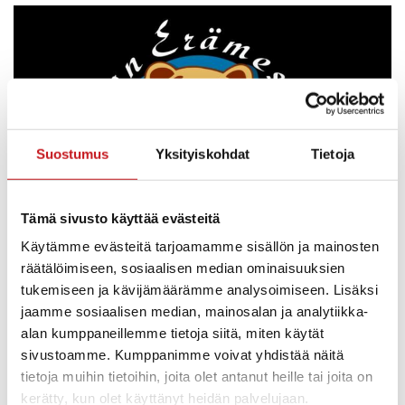
Suostumus
Yksityiskohdat
Tietoja
Tämä sivusto käyttää evästeitä
Käytämme evästeitä tarjoamamme sisällön ja mainosten
räätälöimiseen, sosiaalisen median ominaisuuksien
tukemiseen ja kävijämäärämme analysoimiseen. Lisäksi
Rautalammin kunta on mukana Erätaika 2024 -
jaamme sosiaalisen median, mainosalan ja analytiikka-
messuilla Kuopion Sorsasalon raviradalla 26.-28.4.2024.
alan kumppaneillemme tietoja siitä, miten käytät
Meidät löytää SavoGrown alueen yhteiseltä VisitSavo-
sivustoamme. Kumppanimme voivat yhdistää näitä
osastolta.
tietoja muihin tietoihin, joita olet antanut heille tai joita on
kerätty, kun olet käyttänyt heidän palvelujaan.