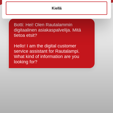
Kiellä
Yhteystiedot
Kuntainfo
Strategiat, ohjelmat, ohjeet, suunnitelmat, säännöt ja
sopimukset
Asiakirjajulkisuuskuvaus
Evästeet
Saavutettavuusseloste
Tietosuoja
Tietosuojaselosteet
Tietopyyntö
Päätöksenteko ja lähidemokratia
Päätökset, esityslistat & pöytäkirjat
Hallinto
Kunnanhallitus