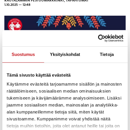
RAUTALAMMIN PESTUUMARKKINAT
,
TAPAHTUMAT
1.10.2025 — 12:48
Suostumus
Yksityiskohdat
Tietoja
Tämä sivusto käyttää evästeitä
Käytämme evästeitä tarjoamamme sisällön ja mainosten
räätälöimiseen, sosiaalisen median ominaisuuksien
Palautekysely oli auki 13.-30.9.2025 ja siihen jätettiin 66
tukemiseen ja kävijämäärämme analysoimiseen. Lisäksi
vastausta.
jaamme sosiaalisen median, mainosalan ja analytiikka-
alan kumppaneillemme tietoja siitä, miten käytät
Vastanneiden kesken arvottiin 1.10.2025 tuotepalkinto ja
sivustoamme. Kumppanimme voivat yhdistää näitä
meni Varkauteen Kirsi Nuutiselle, onnea!
tietoja muihin tietoihin, joita olet antanut heille tai joita on