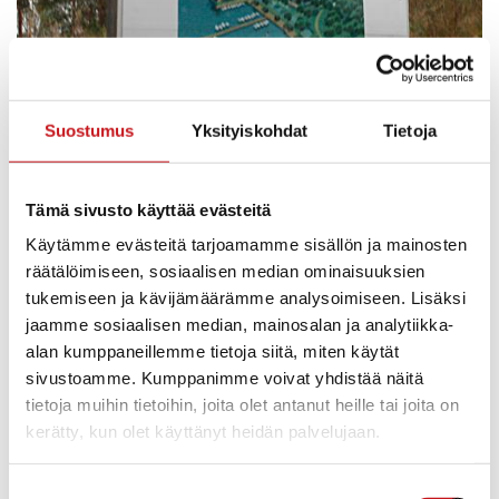
Suostumus
Yksityiskohdat
Tietoja
Tämä sivusto käyttää evästeitä
Käytämme evästeitä tarjoamamme sisällön ja mainosten
räätälöimiseen, sosiaalisen median ominaisuuksien
tukemiseen ja kävijämäärämme analysoimiseen. Lisäksi
jaamme sosiaalisen median, mainosalan ja analytiikka-
alan kumppaneillemme tietoja siitä, miten käytät
sivustoamme. Kumppanimme voivat yhdistää näitä
tietoja muihin tietoihin, joita olet antanut heille tai joita on
Matkaohjelma (alustava)
kerätty, kun olet käyttänyt heidän palvelujaan.
Lauantai 17.5.
klo 7.30 lähtö Vesannolta
Suostumuksen
klo 8.30 lähtö Rautalammilta (pysähdys Suonenjoella