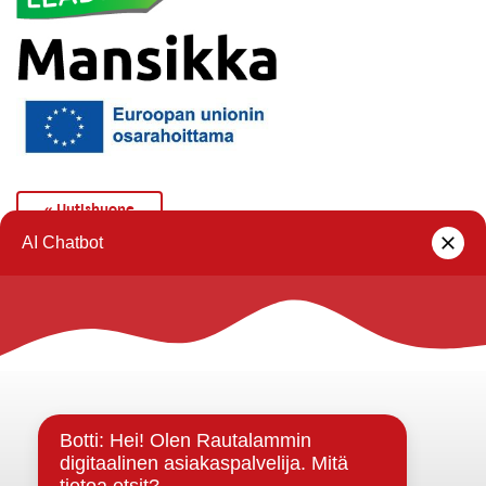
« Uutishuone
Rautalammin kunta
Yhteystiedot
Kuntainfo
Strategiat, ohjelmat, ohjeet, suunnitelmat, säännöt ja
sopimukset