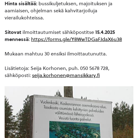
Hinta sisältää:
bussikuljetuksen, majoituksen ja
aamiaisen, ohjelman sekä kahvitarjoiluja
vierailukohteissa.
Sitovat
ilmoittautumiset sähköpostitse
15.4.2025
mennessä
:
https://forms.gle/Y8WwTDGaFJdaX6u38
Mukaan mahtuu 30 ensiksi ilmoittautunutta.
Lisätietoja: Seija Korhonen, puh. 050 5678 728,
sähköposti:
seija.korhonen@mansikkary.fi