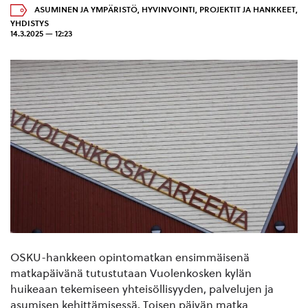
ASUMINEN JA YMPÄRISTÖ
,
HYVINVOINTI
,
PROJEKTIT JA HANKKEET
,
YHDISTYS
14.3.2025 — 12:23
OSKU-hankkeen opintomatkan ensimmäisenä
matkapäivänä tutustutaan Vuolenkosken kylän
huikeaan tekemiseen yhteisöllisyyden, palvelujen ja
asumisen kehittämisessä. Toisen päivän matka