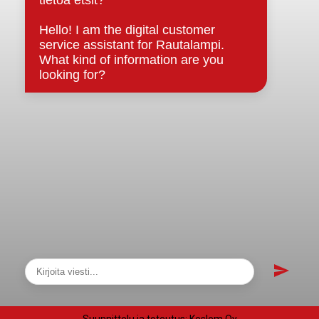
Asiakirjajulkisuuskuvaus
Evästeet
Saavutettavuusseloste
Tietosuoja
Tietosuojaselosteet
Tietopyyntö
Päätöksenteko ja lähidemokratia
Päätökset, esityslistat & pöytäkirjat
Hallinto
Kunnanhallitus
Kunnanvaltuusto
Lautakunnat