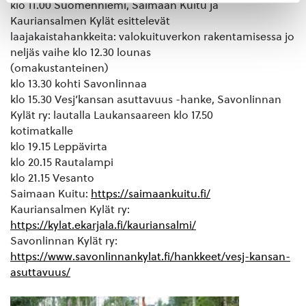
klo 11.00 Suomenniemi, Saimaan Kuitu ja
Kauriansalmen Kylät esittelevät
laajakaistahankkeita: valokuituverkon rakentamisessa jo
neljäs vaihe klo 12.30 lounas
(omakustanteinen)
klo 13.30 kohti Savonlinnaa
klo 15.30 Vesj’kansan asuttavuus -hanke, Savonlinnan
Kylät ry: lautalla Laukansaareen klo 17.50
kotimatkalle
klo 19.15 Leppävirta
klo 20.15 Rautalampi
klo 21.15 Vesanto
Saimaan Kuitu:
https://saimaankuitu.fi/
Kauriansalmen Kylät ry:
https://kylat.ekarjala.fi/kauriansalmi/
Savonlinnan Kylät ry:
https://www.savonlinnankylat.fi/hankkeet/vesj-kansan-
asuttavuus/