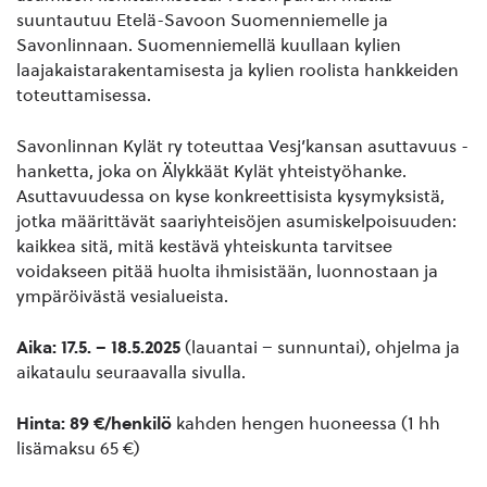
suuntautuu Etelä-Savoon Suomenniemelle ja
Savonlinnaan. Suomenniemellä kuullaan kylien
laajakaistarakentamisesta ja kylien roolista hankkeiden
toteuttamisessa.
Savonlinnan Kylät ry toteuttaa Vesj’kansan asuttavuus -
hanketta, joka on Älykkäät Kylät yhteistyöhanke.
Asuttavuudessa on kyse konkreettisista kysymyksistä,
jotka määrittävät saariyhteisöjen asumiskelpoisuuden:
kaikkea sitä, mitä kestävä yhteiskunta tarvitsee
voidakseen pitää huolta ihmisistään, luonnostaan ja
ympäröivästä vesialueista.
Aika: 17.5. – 18.5.2025
(lauantai – sunnuntai), ohjelma ja
aikataulu seuraavalla sivulla.
Hinta: 89 €/henkilö
kahden hengen huoneessa (1 hh
lisämaksu 65 €)