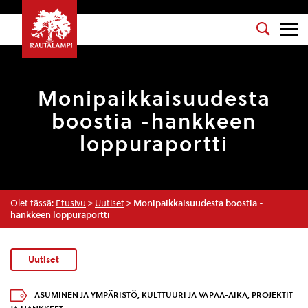
Monipaikkaisuudesta
boostia -hankkeen
loppuraportti
Olet tässä:
Etusivu
>
Uutiset
>
Monipaikkaisuudesta boostia -
hankkeen loppuraportti
Uutiset
ASUMINEN JA YMPÄRISTÖ
,
KULTTUURI JA VAPAA-AIKA
,
PROJEKTIT