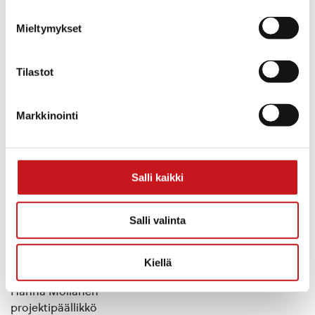
koostamisesta
ForeSavo-sivustolle
.
Mieltymykset
Vastaavasti kunnat voivat halutessaan tarttua
laadullisen monipaikkaisuustiedon keräämiseen omista
Tilastot
tarpeistaan ja lähtökohdistaan käsin. Laadullisen tiedon
keräämisen tueksi on työstetty lyhyet ohjeet ja
tsekkilista.
Markkinointi
Kuvaus pohjoissavolaisesta monipaikkaisuustiedon
keräämisen mallista löytyy tästä verkkoartikkelista:
Salli kaikki
https://www.savogrow.fi/2025/07/22/pohjois-savossa-
kerataan-tietoa-monipaikkaisuudesta-kehittamisen-
Salli valinta
tueksi
Lisätietoja
Kiellä
Hanna Moilanen
projektipäällikkö