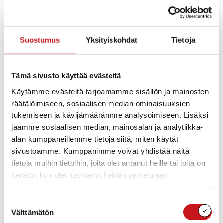
luettavana koko loppuraportti, sekä linkit
verkkoartikkeleihin, joihin hankkeen keskeisiä tuloksia
on tiivistetty lyhyempään muotoon.
Suostumus
Yksityiskohdat
Tietoja
Loppuraportti_oppeja Monipaikkaisuudesta boostia -
hankkeesta
Tämä sivusto käyttää evästeitä
1. Konkreettisia tekoja monipaikkaisuuden
Käytämme evästeitä tarjoamamme sisällön ja mainosten
edistämiseksi
räätälöimiseen, sosiaalisen median ominaisuuksien
tukemiseen ja kävijämäärämme analysoimiseen. Lisäksi
https://www.savogrow.fi/2025/07/30/hankkeen-tulos-
jaamme sosiaalisen median, mainosalan ja analytiikka-
monipaikkaisuutta-edistettiin-konkreettisilla-teoilla-eri-
alan kumppaneillemme tietoja siitä, miten käytät
puolilla-pohjois-savoa
sivustoamme. Kumppanimme voivat yhdistää näitä
2. Uusi malli monipaikkaisuustiedon keräämiseen
tietoja muihin tietoihin, joita olet antanut heille tai joita on
kerätty, kun olet käyttänyt heidän palvelujaan.
Pohjois-Savossa on otettu käyttöön uusi
monipaikkaisuustiedon keräämisen toimintamalli.
Suostumuksen
Pohjois-Savon liitto vastaa jatkossa tilastollisen
Välttämätön
valinta
monipaikkaisuustiedon keräämisestä ja