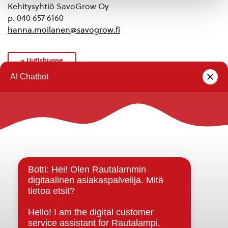
Kehitysyhtiö SavoGrow Oy
p. 040 657 6160
hanna.moilanen@savogrow.fi
« Uutishuone
Rautalammin kunta
Yhteystiedot
Kuntainfo
Strategiat, ohjelmat, ohjeet, suunnitelmat, säännöt ja
sopimukset
Asiakirjajulkisuuskuvaus
Evästeet
Saavutettavuusseloste