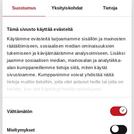
Lämpimästi tervetuloa päättäjät, huoltajat,
Suostumus
Yksityiskohdat
Tietoja
toimihenkilöt ja kaikki asiasta kiinnostuneet.
Ei ennakkoilmoittautumista. Tapahtuma on maksuton.
Tämä sivusto käyttää evästeitä
Käytämme evästeitä tarjoamamme sisällön ja mainosten
räätälöimiseen, sosiaalisen median ominaisuuksien
tukemiseen ja kävijämäärämme analysoimiseen. Lisäksi
jaamme sosiaalisen median, mainosalan ja analytiikka-
alan kumppaneillemme tietoja siitä, miten käytät
sivustoamme. Kumppanimme voivat yhdistää näitä
tietoja muihin tietoihin, joita olet antanut heille tai joita on
kerätty, kun olet käyttänyt heidän palvelujaan.
Suostumuksen
Välttämätön
valinta
Mieltymykset