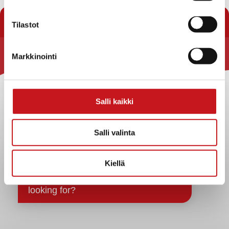
« Uutishuone
Tilastot
Markkinointi
Rautalammin kunta
Yhteystiedot
Kuntainfo
Salli kaikki
Strategiat, ohjelmat, ohjeet, suunnitelmat, säännöt ja
sopimukset
Salli valinta
Asiakirjajulkisuuskuvaus
Evästeet
Kiellä
Saavutettavuusseloste
Tietosuoja
Tietosuojaselosteet
Tietopyyntö