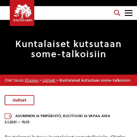
Kuntalaiset kutsutaan
some-talkoisiin
Olet tässä:
Etusivu
>
Uutiset
>
Kuntalaiset kutsutaan some-talkoisiin
Uutiset
ASUMINEN JA YMPÄRISTÖ
,
KULTTUURI JA VAPAA-AIKA
5.1.2021 — 15:33