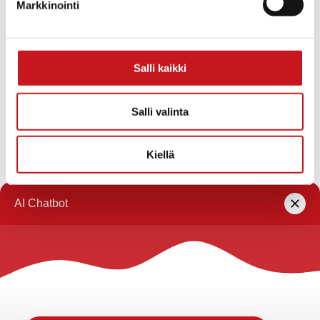
Markkinointi
Pirkko Annala
040 672 7170
pirkko.annala@rautalampi.fi
Salli kaikki
Yksikkö
Hallinto
Toimipaikka
Salli valinta
Kunnanvirasto
Kiellä
« Uutishuone
Rautalammin kunta
Yhteystiedot
Kuntainfo