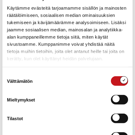
Käytämme evästeitä tarjoamamme sisällön ja mainosten
räätälöimiseen, sosiaalisen median ominaisuuksien
tukemiseen ja kävijämäärämme analysoimiseen. Lisäksi
jaamme sosiaalisen median, mainosalan ja analytiikka-
alan kumppaneillemme tietoja siitä, miten käytät
Hallintosihteeri
sivustoamme. Kumppanimme voivat yhdistää näitä
tietoja muihin tietoihin, joita olet antanut heille tai joita on
kerätty, kun olet käyttänyt heidän palvelujaan.
Suostumuksen
Välttämätön
valinta
Mieltymykset
Tilastot