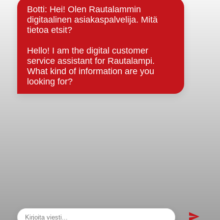
Strategiat, ohjelmat, ohjeet, suunnitelmat, säännöt ja
sopimukset
Asiakirjajulkisuuskuvaus
Evästeet
Saavutettavuusseloste
Tietosuoja
Tietosuojaselosteet
Tietopyyntö
Päätöksenteko ja lähidemokratia
Päätökset, esityslistat & pöytäkirjat
Hallinto
Kunnanhallitus
Kunnanvaltuusto
Lautakunnat