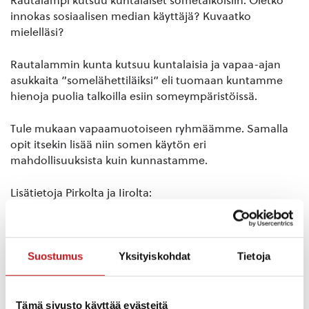
Rautalampi kutsuu kuntalaiset sometalkoisiin. Oletko
innokas sosiaalisen median käyttäjä? Kuvaatko
mielelläsi?
Rautalammin kunta kutsuu kuntalaisia ja vapaa-ajan
asukkaita ”somelähettiläiksi” eli tuomaan kuntamme
hienoja puolia talkoilla esiin someympäristöissä.
Tule mukaan vapaamuotoiseen ryhmäämme. Samalla
opit itsekin lisää niin somen käytön eri
mahdollisuuksista kuin kunnastamme.
Lisätietoja Pirkolta ja Iirolta:
pirkko.annala@rautalampi.fi, puh. 040 672 7170;
iiro.lyytinen@rautalampi.fi, puh. 020 746 5650.Tervetuloa
mukaan!
Suostumus
Yksityiskohdat
Tietoja
Kysy lisää:
Tämä sivusto käyttää evästeitä