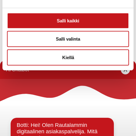
Salli kaikki
Salli valinta
Kiellä
« Uutishuone
Rautalammin kunta
Yhteystiedot
Kuntainfo
Strategiat, ohjelmat, ohjeet, suunnitelmat, säännöt ja
sopimukset