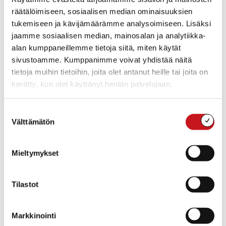
rakennustarkastajan lomat löytyvät täältä
Johtoryhmän
räätälöimiseen, sosiaalisen median ominaisuuksien
työ-/päivystysajat heinäkuussa – Rautalampi.fi
tukemiseen ja kävijämäärämme analysoimiseen. Lisäksi
jaamme sosiaalisen median, mainosalan ja analytiikka-
alan kumppaneillemme tietoja siitä, miten käytät
sivustoamme. Kumppanimme voivat yhdistää näitä
tietoja muihin tietoihin, joita olet antanut heille tai joita on
kerätty, kun olet käyttänyt heidän palvelujaan.
Suostumuksen
Välttämätön
valinta
Mieltymykset
Tilastot
Markkinointi