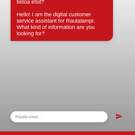
Asiakirjajulkisuuskuvaus
Evästeet
Saavutettavuusseloste
Tietosuoja
Tietosuojaselosteet
Tietopyyntö
Päätöksenteko ja lähidemokratia
Päätökset, esityslistat & pöytäkirjat
Hallinto
Kunnanhallitus
Kunnanvaltuusto
Lautakunnat