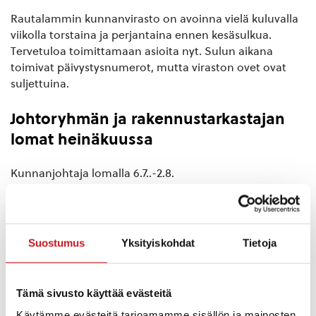
Rautalammin kunnanvirasto on avoinna vielä kuluvalla
viikolla torstaina ja perjantaina ennen kesäsulkua.
Tervetuloa toimittamaan asioita nyt. Sulun aikana
toimivat päivystysnumerot, mutta viraston ovet ovat
suljettuina.
Johtoryhmän ja rakennustarkastajan
lomat heinäkuussa
Kunnanjohtaja lomalla 6.7..-2.8.
Sivistysjohtaja lomalla 6.-12.7. ja 20.-31.7.
Tekninen johtaja lomalla 1.-5.7.2026
Suostumus
Yksityiskohdat
Tietoja
Hallintojohtaja lomalla 19.6.-27.7.2026.
Tämä sivusto käyttää evästeitä
Rakennustarkastaja 23.-24.7. ja 3.-21.8.Johtoryhmän ja
Käytämme evästeitä tarjoamamme sisällön ja mainosten