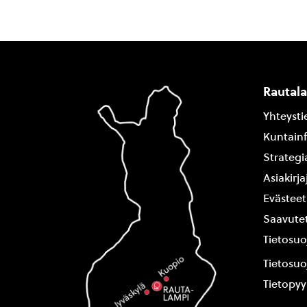
Rautal
Yhteysti
Kuntain
Strategi
Asiakirj
Evästeet
Saavutet
Tietosuo
Tietosuo
Tietopy