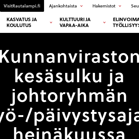
VisitRautalampi.fi
Ajankohtaista
Hakemistot
Seu
KASVATUS JA
KULTTUURI JA
ELINVOIMA
KOULUTUS
VAPAA-AIKA
TYÖLLISYY
Kunnanvirasto
kesäsulku ja
johtoryhmän
yö-/päivystysaj
heinäkuussa