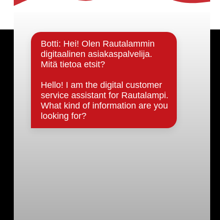
Päätöksenteko ja lähidemokratia
Päätökset, esityslistat & pöytäkirjat
Hallinto
Kunnanhallitus
Kunnanvaltuusto
Lautakunnat