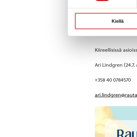
Hallintojohtaja l
Kiellä
Rakennustarkastaj
Kiireellisissä asio
Ari Lindgren (24.7. 
+358 40 0784570
ari.lindgren@rauta