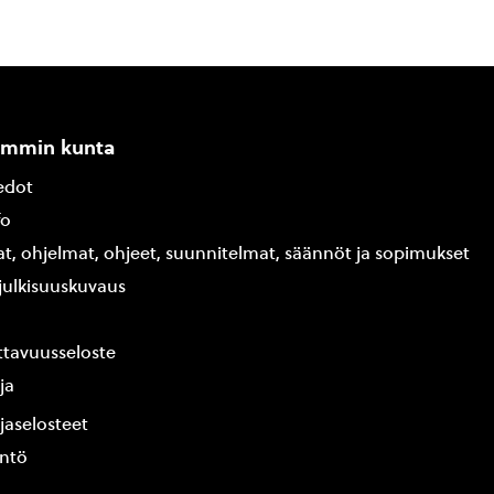
ammin kunta
edot
fo
at, ohjelmat, ohjeet, suunnitelmat, säännöt ja sopimukset
ajulkisuuskuvaus
tavuusseloste
ja
jaselosteet
yntö