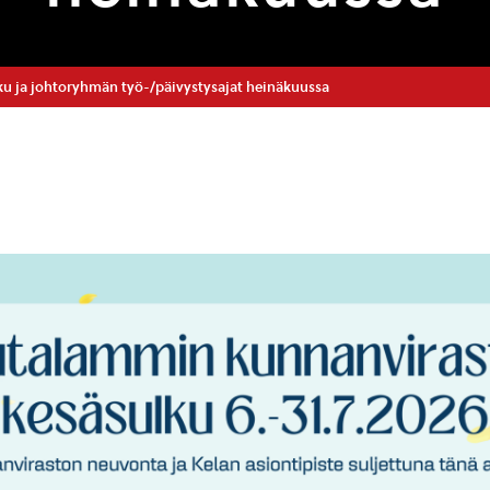
u ja johtoryhmän työ-/päivystysajat heinäkuussa