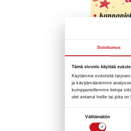
Suostumus
Tämä sivusto käyttää eväste
Käytämme evästeitä tarjoama
Heinäkuu
ja kävijämäärämme analysoim
kumppaneillemme tietoja siitä
Kunnanjohtaja lo
olet antanut heille tai joita o
Sivistysjohtaja lo
Suostumuksen
Välttämätön
valinta
Tekninen johtaja