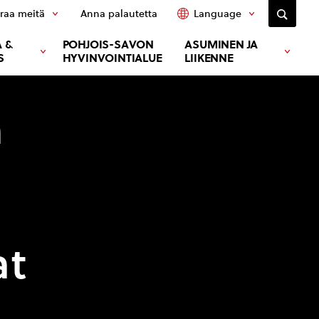
raa meitä
Anna palautetta
Language
 &
POHJOIS-SAVON
ASUMINEN JA
S
HYVINVOINTIALUE
LIIKENNE
n
at