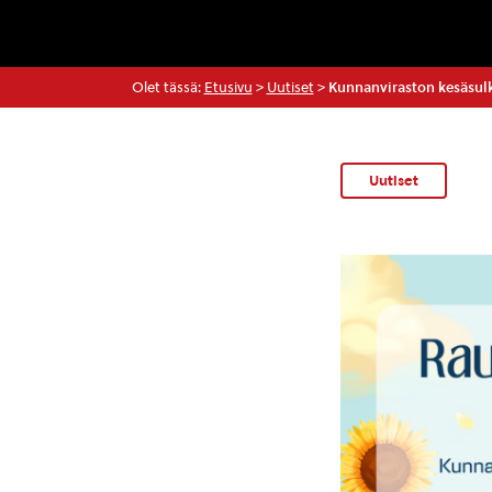
Olet tässä:
Etusivu
>
Uutiset
>
Kunnanviraston kesäsulk
Uutiset