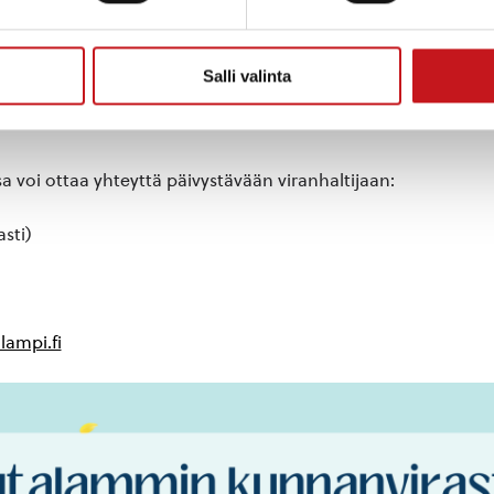
omalla 19.6.-27.7.2026.
Salli valinta
a 23.-24.7. ja 3.-21.8.
issa voi ottaa yhteyttä päivystävään viranhaltijaan:
asti)
lampi.fi