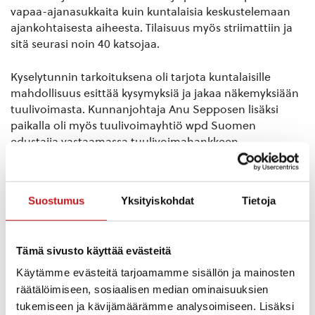
vapaa-ajanasukkaita kuin kuntalaisia keskustelemaan
ajankohtaisesta aiheesta. Tilaisuus myös striimattiin ja
sitä seurasi noin 40 katsojaa.
Kyselytunnin tarkoituksena oli tarjota kuntalaisille
mahdollisuus esittää kysymyksiä ja jakaa näkemyksiään
tuulivoimasta. Kunnanjohtaja Anu Sepposen lisäksi
paikalla oli myös tuulivoimayhtiö wpd Suomen
edustajia vastaamassa tuulivoimahankkeen
teknisimpiin kysymyksiin. He olivat Tiina Vikman,
Mattias Järvinen ja Kylli Eensalu.
Suostumus
Yksityiskohdat
Tietoja
Tilaisuuden aikana keskusteltiin muun muassa
tuulivoimaloiden vaikutuksista ympäristöön,
maisemaan ja paikalliseen elinkeinoelämään.
Tämä sivusto käyttää evästeitä
Kuntalaiset ja vapaa-ajanasukkaat esittivät huolensa
melu- ja välkehaitoista sekä vaikutuksista alueen
Käytämme evästeitä tarjoamamme sisällön ja mainosten
luontoon ja virkistysmahdollisuuksiin, sekä kiinteistön
räätälöimiseen, sosiaalisen median ominaisuuksien
hintoihin. Kuuluuko syrjäseutujen ääni?
tukemiseen ja kävijämäärämme analysoimiseen. Lisäksi