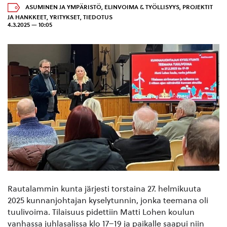
ASUMINEN JA YMPÄRISTÖ
,
ELINVOIMA & TYÖLLISYYS
,
PROJEKTIT
JA HANKKEET
,
YRITYKSET
,
TIEDOTUS
4.3.2025 — 10:05
Rautalammin kunta järjesti torstaina 27. helmikuuta
2025 kunnanjohtajan kyselytunnin, jonka teemana oli
tuulivoima. Tilaisuus pidettiin Matti Lohen koulun
vanhassa juhlasalissa klo 17–19 ja paikalle saapui niin