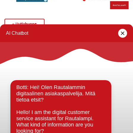
« Uutishuone
Rautalammin kunta
Yhteystiedot
Kuntainfo
Strategiat, ohjelmat, ohjeet, suunnitelmat, säännöt ja
sopimukset
Asiakirjajulkisuuskuvaus
Evästeet
Saavutettavuusseloste
Tietosuoja