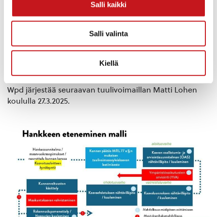
Salli kaikki
kunnan tuulivoimaillasta tiedotetaan, kunhan sopiva
ajankohta on löytynyt.
Salli valinta
Kunnanjohtaja Anu Sepponen kiitti osallistujia
aktiivisesta keskustelusta ja korosti kuntalaisten
Kiellä
mielipiteiden merkitystä päätöksenteossa.
Wpd järjestää seuraavan tuulivoimaillan Matti Lohen
koululla 27.3.2025.