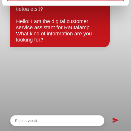
sopimukset
Asiakirjajulkisuuskuvaus
Evästeet
Saavutettavuusseloste
Tietosuoja
Tietosuojaselosteet
Tietopyyntö
Päätöksenteko ja lähidemokratia
Päätökset, esityslistat & pöytäkirjat
Hallinto
Kunnanhallitus
Kunnanvaltuusto
Lautakunnat