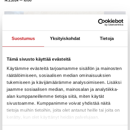
14.2.2024 — 10:00
Suostumus
Yksityiskohdat
Tietoja
Tämä sivusto käyttää evästeitä
Käytämme evästeitä tarjoamamme sisällön ja mainosten
räätälöimiseen, sosiaalisen median ominaisuuksien
tukemiseen ja kävijämäärämme analysoimiseen. Lisäksi
jaamme sosiaalisen median, mainosalan ja analytiikka-
alan kumppaneillemme tietoja siitä, miten käytät
sivustoamme. Kumppanimme voivat yhdistää näitä
tietoja muihin tietoihin, joita olet antanut heille tai joita on
kerätty, kun olet käyttänyt heidän palvelujaan.
Kolttasaamelaisuus -luento kirjaston kivijalassa 21.2.2024
klo 18.