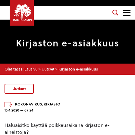
Kirjaston e-asiakkuus
Olet tässä:
Etusivu
>
Uutiset
>
Kirjaston e-asiakkuus
Uutiset
KORONAVIRUS
,
KIRJASTO
15.4.2020 — 09:24
Haluaisitko käyttää poikkeusaikana kirjaston e-
aineistoja?