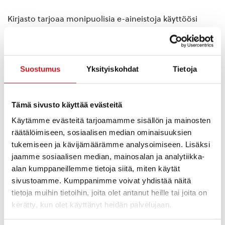
Kirjasto tarjoaa monipuolisia e-aineistoja käyttöösi
myös, kun kirjasto on kiinni. Nyt voit saada väliaikaisen
e-asiakkuuden kirjaston e-aineistojen käyttöä varten.
Ota yhteyttä kirjastoon puhelimitse. Asiakkkuuden
luomiseksi tarvitsemme seuraavat tiedot: koko nimesi,
Suostumus
Yksityiskohdat
Tietoja
osoitteesi, syntymäaikasi ja sähköpostiosoitteesi. Näin
saat tunnukset, joilla voit käyttää e-aineistoja.
Tämä sivusto käyttää evästeitä
Väliaikainen kirjastokortti on voimassa niin kauan kuin
Käytämme evästeitä tarjoamamme sisällön ja mainosten
kirjasto on suljettuna. Kun kirjasto jälleen avataan,
räätälöimiseen, sosiaalisen median ominaisuuksien
väliaikaiset tunnukset poistetaan järjestelmästä.
tukemiseen ja kävijämäärämme analysoimiseen. Lisäksi
jaamme sosiaalisen median, mainosalan ja analytiikka-
Kortin numerolla ja pin-koodilla pääset lainaamaan e-
alan kumppaneillemme tietoja siitä, miten käytät
kirjoja ja e-äänikirjoja osoitteessa:
sivustoamme. Kumppanimme voivat yhdistää näitä
https://rautalamminkunnankirjasto.bibliolibrary.fi/
.
tietoja muihin tietoihin, joita olet antanut heille tai joita on
kerätty, kun olet käyttänyt heidän palvelujaan.
Elokuvia pääset katsomaan Viddla -elokuvapalvelussa
https://www.viddla.fi/