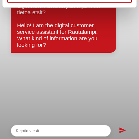
sopimukset
Asiakirjajulkisuuskuvaus
Evästeet
Saavutettavuusseloste
Tietosuoja
Tietosuojaselosteet
Tietopyyntö
Päätöksenteko ja lähidemokratia
Päätökset, esityslistat & pöytäkirjat
Hallinto
Kunnanhallitus
Kunnanvaltuusto
Lautakunnat