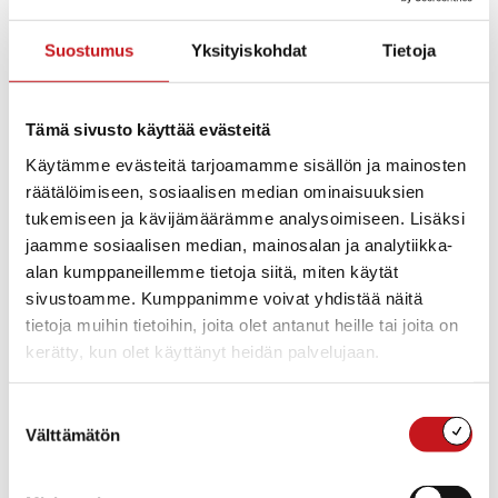
19.12.2022 — 13:42
Suostumus
Yksityiskohdat
Tietoja
Tapaninpäivänä 26.12. asiakaspalvelu on suljettuna.
Omatoimikirjastoon pääsee 23.12.-26.12. klo 7 -18.
Rauhaisaa joulua ja levollisia lukuhetkiä!
Tämä sivusto käyttää evästeitä
Kysy lisää:
Käytämme evästeitä tarjoamamme sisällön ja mainosten
räätälöimiseen, sosiaalisen median ominaisuuksien
tukemiseen ja kävijämäärämme analysoimiseen. Lisäksi
Rautalammin kirjasto
jaamme sosiaalisen median, mainosalan ja analytiikka-
alan kumppaneillemme tietoja siitä, miten käytät
Rautalammin kirjasto
sivustoamme. Kumppanimme voivat yhdistää näitä
040 164 3000
rautalammin.kirjasto@rautalampi.fi
tietoja muihin tietoihin, joita olet antanut heille tai joita on
kerätty, kun olet käyttänyt heidän palvelujaan.
Yksikkö
Kirjasto
Toimipaikka
Suostumuksen
Rautalammin kunnankirjasto
Välttämätön
valinta
Rautalammintie 4
77700 RAUTALAMPI