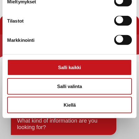
Mieltymykset
« Uutishuone
Tilastot
Markkinointi
Rautalammin kunta
Yhteystiedot
Salli kaikki
Kuntainfo
Strategiat, ohjelmat, ohjeet, suunnitelmat, säännöt ja
Salli valinta
sopimukset
Asiakirjajulkisuuskuvaus
Evästeet
Kiellä
Saavutettavuusseloste
Tietosuoja
Tietosuojaselosteet